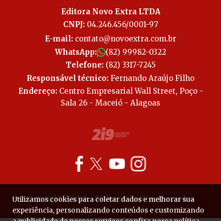
Editora Novo Extra LTDA
CNPJ:
04.246.456/0001-97
E-mail:
contato@novoextra.com.br
WhatsApp:
(82) 99982-0322
Telefone:
(82) 3317-7245
Responsável técnico:
Fernando Araújo Filho
Endereço:
Centro Empresarial Wall Street, Poço -
Sala 26 - Maceió - Alagoas
Copyright © 2026 - Todos os direitos reservados.
Utilizamos cookies para coletar dados e melhorar sua
experiência, personalizando conteúdos e customizando