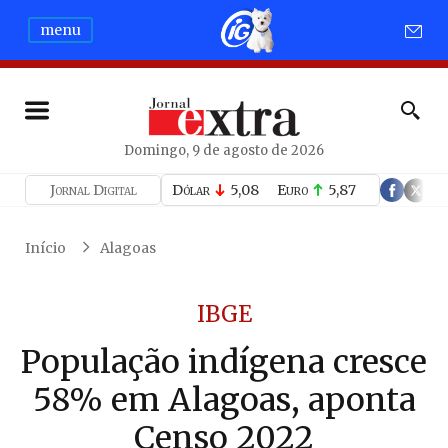
menu
Domingo, 9 de agosto de 2026
Jornal Digital
Dólar
5,08
Euro
5,87
Início
Alagoas
IBGE
População indígena cresce
58% em Alagoas, aponta
Censo 2022