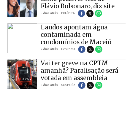
Flávio Bolsonaro, diz site
5 dias atrás
POLÍTICA
Laudos apontam água
contaminada em
condomínios de Maceió
2 dias atrás
Denúncia
Vai ter greve na CPTM
amanhã? Paralisação será
votada em assembleia
5 dias atrás
São Paulo