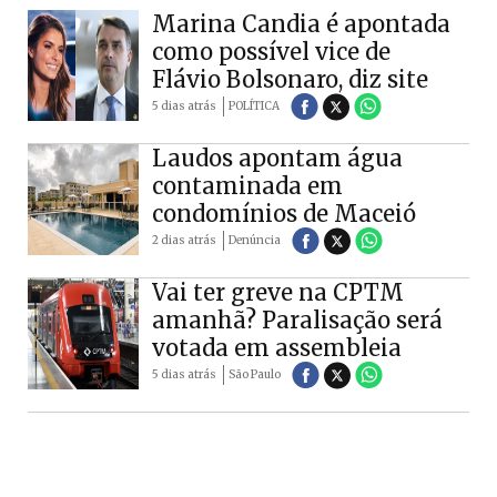
Marina Candia é apontada
como possível vice de
Flávio Bolsonaro, diz site
5 dias atrás
POLÍTICA
Laudos apontam água
contaminada em
condomínios de Maceió
2 dias atrás
Denúncia
Vai ter greve na CPTM
amanhã? Paralisação será
votada em assembleia
5 dias atrás
São Paulo