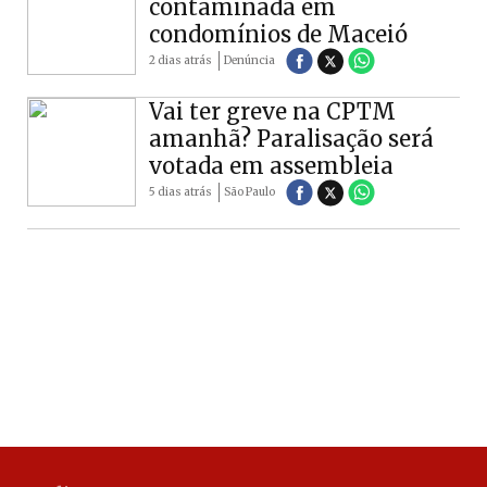
contaminada em
condomínios de Maceió
2 dias atrás
Denúncia
Vai ter greve na CPTM
amanhã? Paralisação será
votada em assembleia
5 dias atrás
São Paulo