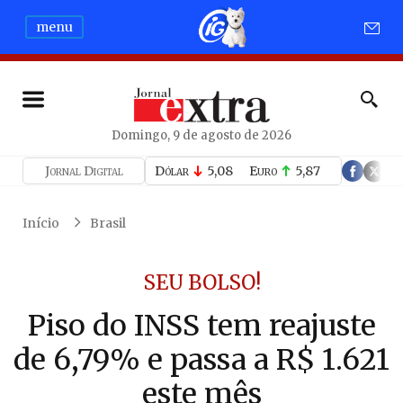
menu
Domingo, 9 de agosto de 2026
Jornal Digital
Dólar
5,08
Euro
5,87
Início
Brasil
SEU BOLSO!
Piso do INSS tem reajuste
de 6,79% e passa a R$ 1.621
este mês