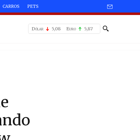
CARROS
PETS
Dólar
5,08
Euro
5,87
ue
ando
ow