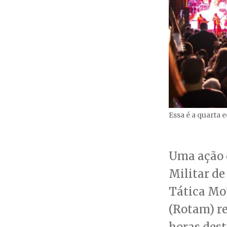
Essa é a quarta 
Uma ação 
Militar d
Tática Mo
(Rotam) re
horas dest