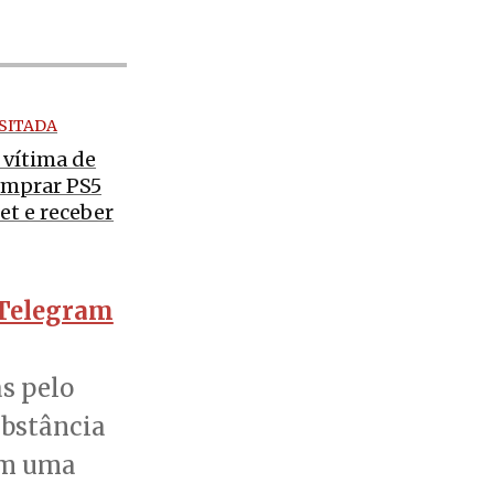
SITADA
é vítima de
omprar PS5
et e receber
Telegram
as pelo
ubstância
em uma