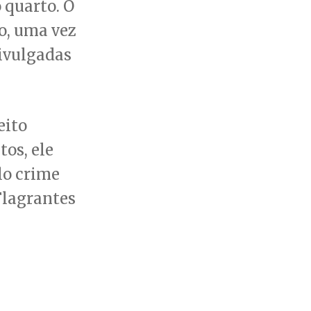
 quarto. O
o, uma vez
ivulgadas
eito
tos, ele
lo crime
Flagrantes