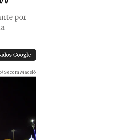
ante por
na
tados Google
ão/ Secom Maceió