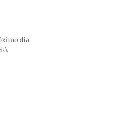
óximo dia
ió.