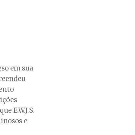
reso em sua
preendeu
ento
nições
ue E.W.J.S.
minosos e