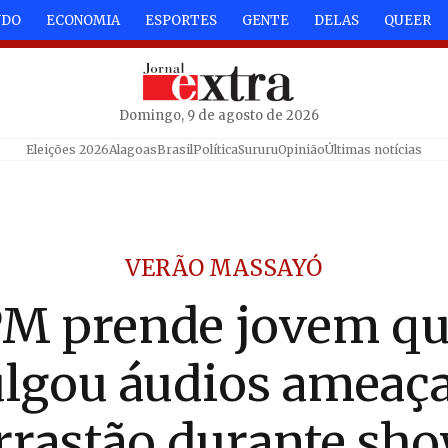
NDO
ECONOMIA
ESPORTES
GENTE
DELAS
QUEER
Domingo, 9 de agosto de 2026
Eleições 2026
Alagoas
Brasil
Política
Sururu
Opinião
Últimas notícias
VERÃO MASSAYÓ
M prende jovem q
ulgou áudios ameaç
rrastão durante sh