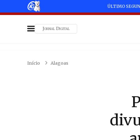
ÚLTIMO SEGU
Jornal Digital
Início
Alagoas
P
div
a