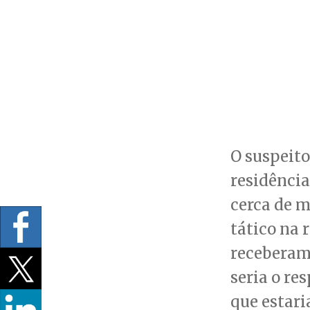
O suspeito,
residência
cerca de m
tático na 
receberam 
seria o re
que estari