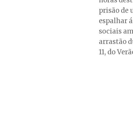
prisão de
espalhar á
sociais a
arrastão d
11, do Ver