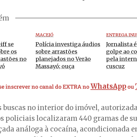
bém
MACEIÓ
ENTREGA INU
ff se
Polícia investiga áudios
Jornalista 
bre os
sobre arrastões
golpe ao c
rastões no
planejados no Verão
pela intern
yó
Massayó; ouça
cuscuz
WhatsApp
 se inscrever no canal do EXTRA no
ou
 buscas no interior do imóvel, autorizad
s policiais localizaram 440 gramas de s
çada análoga à cocaína, acondicionada 