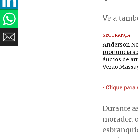
Veja tam
SEGURANÇA
Anderson Nei
pronuncia so
áudios de ar
Verão Massa
• Clique para
Durante as
morador, o
esbranqui