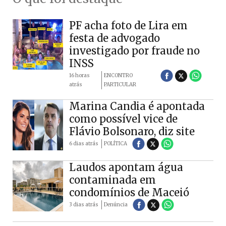
PF acha foto de Lira em
festa de advogado
investigado por fraude no
INSS
16 horas
ENCONTRO
atrás
PARTICULAR
Marina Candia é apontada
como possível vice de
Flávio Bolsonaro, diz site
6 dias atrás
POLÍTICA
Laudos apontam água
contaminada em
condomínios de Maceió
3 dias atrás
Denúncia