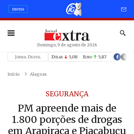
menu
Domingo, 9 de agosto de 2026
Jornal Digital
Dólar
5,08
Euro
5,87
Início
Alagoas
SEGURANÇA
PM apreende mais de
1.800 porções de drogas
em Arapiraca e Piaçabuçu