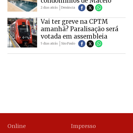
condomínios de Maceió
2 dias atrás
Denúncia
Vai ter greve na CPTM
amanhã? Paralisação será
votada em assembleia
5 dias atrás
São Paulo
Online
Impresso