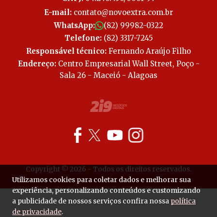
E-mail:
contato@novoextra.com.br
WhatsApp:
(82) 99982-0322
Telefone:
(82) 3317-7245
Responsável técnico:
Fernando Araújo Filho
Endereço:
Centro Empresarial Wall Street, Poço -
Sala 26 - Maceió - Alagoas
Copyright © 2026 - Todos os direitos reservados.
Utilizamos cookies para coletar dados e melhorar sua
experiência, personalizando conteúdos e customizando
a publicidade de nossos serviços confira nossa
política
de privacidade
.