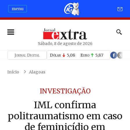
menu
Sábado, 8 de agosto de 2026
Jornal Digital
Dólar
5,08
Euro
5,87
Início
Alagoas
INVESTIGAÇÃO
IML confirma
politraumatismo em caso
de feminicídio em