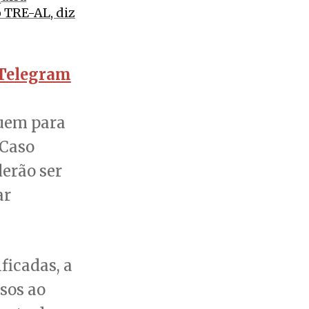
o TRE-AL, diz
Telegram
guem para
 Caso
erão ser
ar
ficadas, a
sos ao