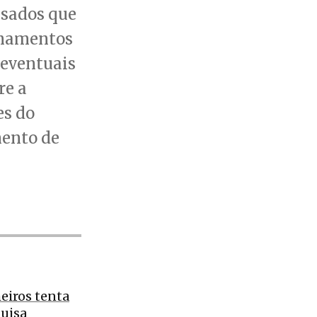
ssados que
onamentos
 eventuais
re a
es do
mento de
eiros tenta
quisa