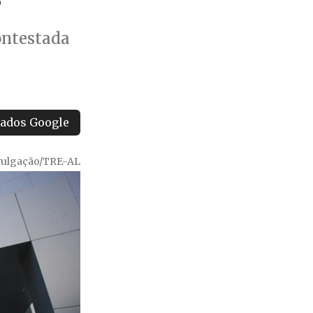
ontestada
tados Google
vulgação/TRE-AL