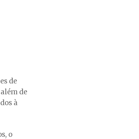
es de
 além de
dos à
s, o