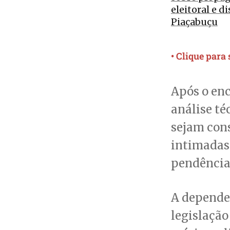
eleitoral e d
Piaçabuçu
• Clique para
Após o en
análise té
sejam cons
intimadas
pendência
A depender
legislação