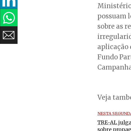
Ministério
possuam l
sobre as r
irregulari
aplicação 
Fundo Par
Campanha
Veja tam
NESTA SEGUND
TRE-AL julga
sobre propa