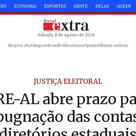
NDO
ECONOMIA
ESPORTES
GENTE
DELAS
QUEER
Sábado, 8 de agosto de 2026
Eleições 2026
Alagoas
Brasil
Política
Sururu
Opinião
Últimas notícias
JUSTIÇA ELEITORAL
E-AL abre prazo p
ugnação das conta
diretórios estaduai