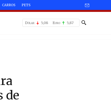
CARROS
PETS
Dólar
5,08
Euro
5,87
ara
s de
s