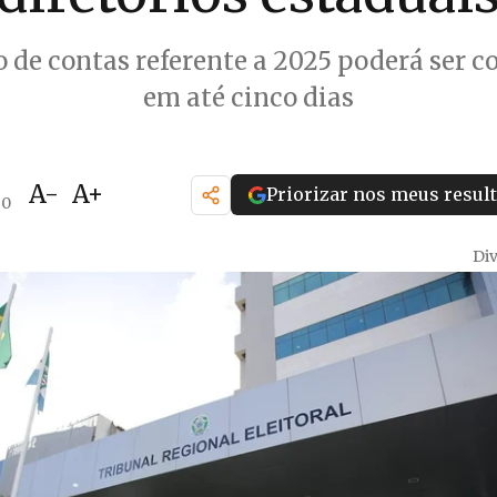
o de contas referente a 2025 poderá ser c
em até cinco dias
A-
A+
Priorizar nos meus resul
30
Di