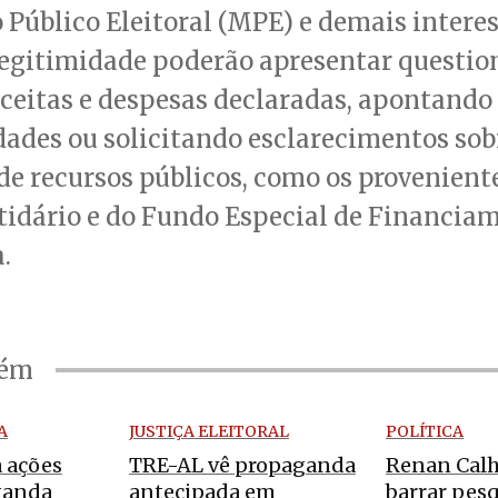
 Público Eleitoral (MPE) e demais intere
egitimidade poderão apresentar questi
eceitas e despesas declaradas, apontando
dades ou solicitando esclarecimentos sob
de recursos públicos, como os provenient
tidário e do Fundo Especial de Financia
.
bém
A
JUSTIÇA ELEITORAL
POLÍTICA
 ações
TRE-AL vê propaganda
Renan Calh
ganda
antecipada em
barrar pes