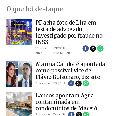
O que foi destaque
PF acha foto de Lira em
festa de advogado
investigado por fraude no
INSS
16 horas
ENCONTRO
atrás
PARTICULAR
Marina Candia é apontada
como possível vice de
Flávio Bolsonaro, diz site
6 dias atrás
POLÍTICA
Laudos apontam água
contaminada em
condomínios de Maceió
3 dias atrás
Denúncia