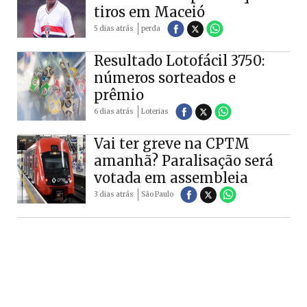
tiros em Maceió
5 dias atrás
perda
Resultado Lotofácil 3750:
números sorteados e
prêmio
6 dias atrás
Loterias
Vai ter greve na CPTM
amanhã? Paralisação será
votada em assembleia
3 dias atrás
São Paulo