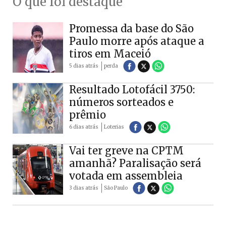
O que foi destaque
Promessa da base do São
Paulo morre após ataque a
tiros em Maceió
5 dias atrás
perda
Resultado Lotofácil 3750:
números sorteados e
prêmio
6 dias atrás
Loterias
Vai ter greve na CPTM
amanhã? Paralisação será
votada em assembleia
3 dias atrás
São Paulo