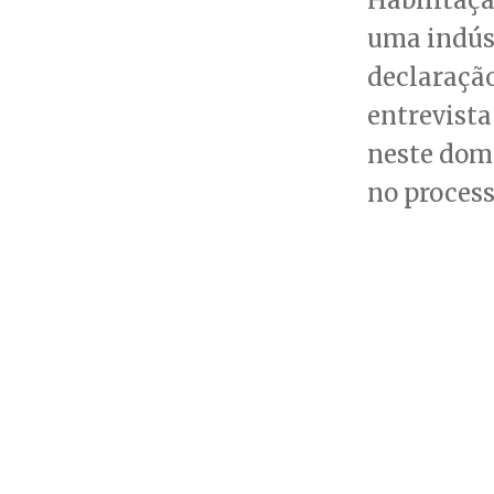
uma indúst
declaração
entrevista
neste domi
no process