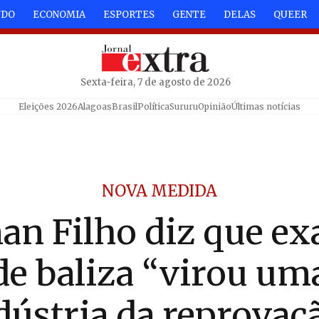
NDO
ECONOMIA
ESPORTES
GENTE
DELAS
QUEER
Sexta-feira, 7 de agosto de 2026
Eleições 2026
Alagoas
Brasil
Política
Sururu
Opinião
Últimas notícias
NOVA MEDIDA
an Filho diz que e
de baliza “virou um
dústria da reprovaç