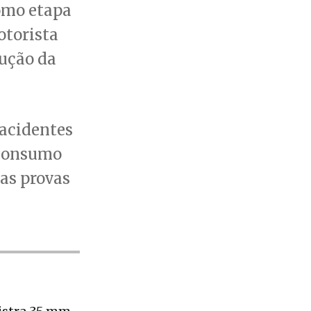
omo etapa
otorista
cução da
 acidentes
 consumo
 as provas