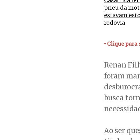
Casal fica fe
pneu da mot
estavam est
rodovia
• Clique para
Renan Filh
foram mant
desburocra
busca torn
necessida
Ao ser que