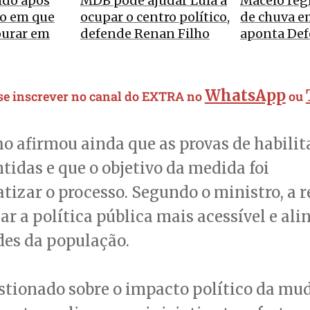
rido após
MDB pode ajudar Lula a
Maceió reg
o em que
ocupar o centro político,
de chuva e
ourar em
defende Renan Filho
aponta Defe
WhatsApp
 se inscrever no canal do EXTRA no
ou
o afirmou ainda que as provas de habilit
idas e que o objetivo da medida foi
tizar o processo. Segundo o ministro, a 
ar a política pública mais acessível e ali
des da população.
stionado sobre o impacto político da mu