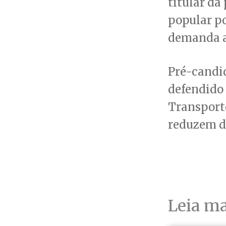
titular da
popular p
demanda a
Pré-candi
defendido
Transporte
reduzem di
Leia ma