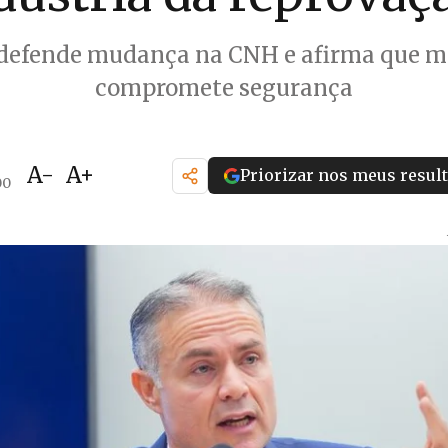
 defende mudança na CNH e afirma que m
compromete segurança
A-
A+
Priorizar nos meus resul
00