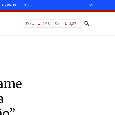
CARROS
PETS
Dólar
5,08
Euro
5,87
xame
a
ão”