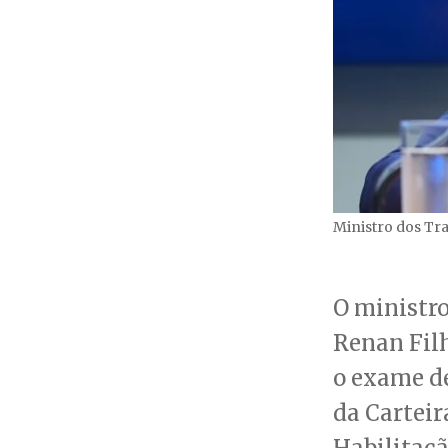
Ministro dos Tr
O ministro
Renan Fil
o exame de
da Carteir
Habilitaçã