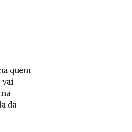
iona quem
 vai
 na
ia da