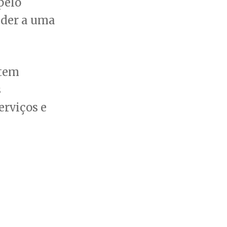
pelo
nder a uma
 tem
s
erviços e