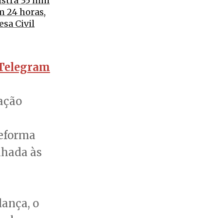
istra 35 mm
m 24 horas,
sa Civil
Telegram
ação
reforma
nhada às
dança, o