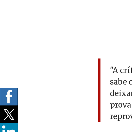
"A crí
sabe o
deixar
prova
reprov