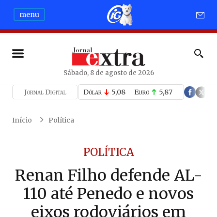
menu
Sábado, 8 de agosto de 2026
Jornal Digital
Dólar
5,08
Euro
5,87
Início
Política
POLÍTICA
Renan Filho defende AL-
110 até Penedo e novos
eixos rodoviários em