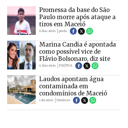
Promessa da base do São
Paulo morre após ataque a
tiros em Maceió
6 dias atrás
perda
Marina Candia é apontada
como possível vice de
Flávio Bolsonaro, diz site
4 dias atrás
POLÍTICA
Laudos apontam água
contaminada em
condomínios de Maceió
1 dia atrás
Denúncia