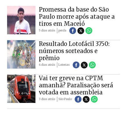
Promessa da base do São
Paulo morre após ataque a
tiros em Maceió
5 dias atrás
perda
Resultado Lotofácil 3750:
números sorteados e
prêmio
6 dias atrás
Loterias
Vai ter greve na CPTM
amanhã? Paralisação será
votada em assembleia
3 dias atrás
São Paulo