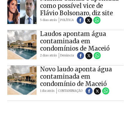
como possível vice de
Flávio Bolsonaro, diz site
5 dias atrás
POLÍTICA
Laudos apontam água
contaminada em
condomínios de Maceió
2 dias atrás
Denúncia
Novo laudo aponta água
contaminada em
condomínio de Maceió
1 dia atrás
CONTAMINAÇÃO