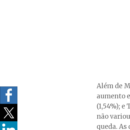
Além de Ma
aumento em
(1,54%); e
não variou
queda. As 