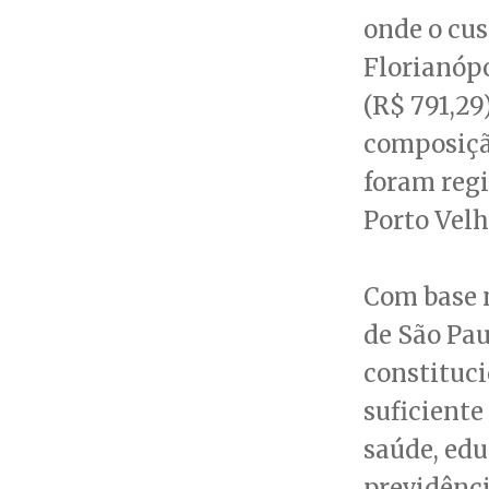
onde o cus
Florianópo
(R$ 791,29
composição
foram regi
Porto Velho
Com base n
de São Pau
constituci
suficiente
saúde, edu
previdênci