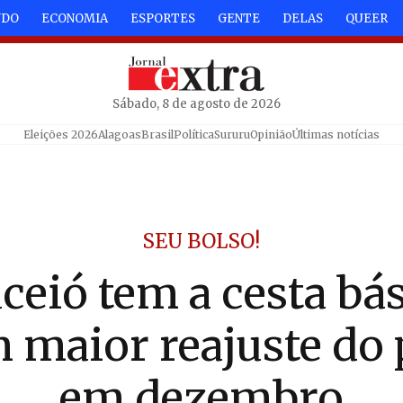
NDO
ECONOMIA
ESPORTES
GENTE
DELAS
QUEER
Sábado, 8 de agosto de 2026
Eleições 2026
Alagoas
Brasil
Política
Sururu
Opinião
Últimas notícias
SEU BOLSO!
eió tem a cesta bá
 maior reajuste do 
em dezembro