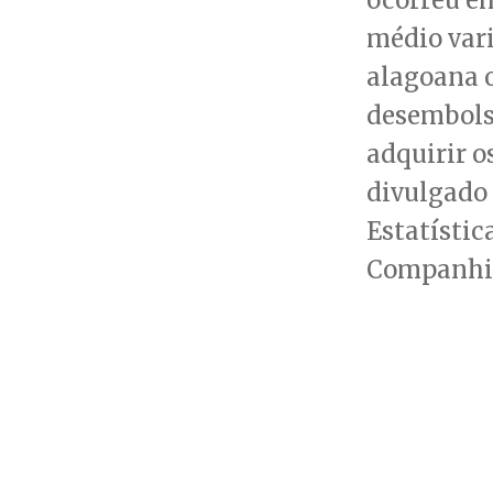
médio vari
alagoana 
desembols
adquirir o
divulgado
Estatístic
Companhia