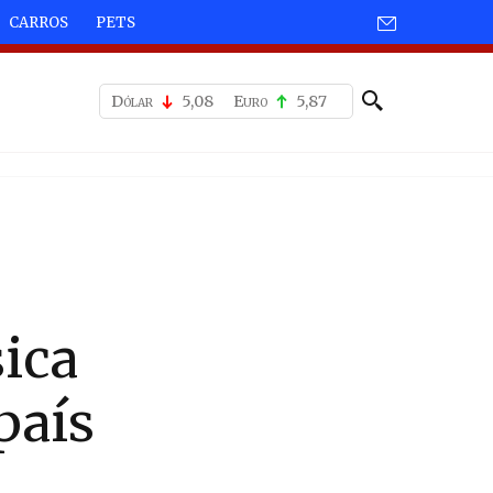
CARROS
PETS
Dólar
5,08
Euro
5,87
sica
país