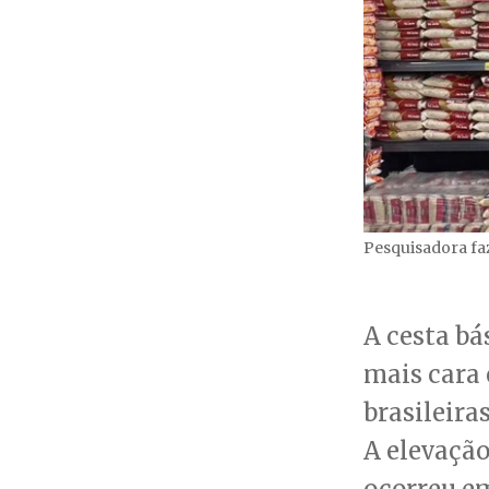
Pesquisadora faz
A cesta bá
mais cara 
brasileira
A elevação
ocorreu em