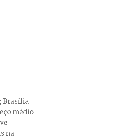
 Brasília
preço médio
uve
as na