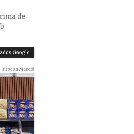
acima de
ab
tados Google
Procon Maceió