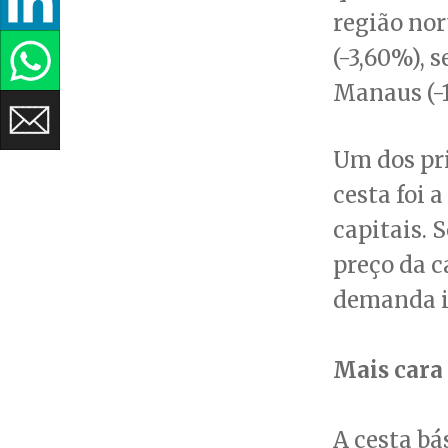
região nor
(-3,60%), 
Manaus (-1
Um dos pr
cesta foi 
capitais. 
preço da c
demanda in
Mais cara
A cesta bá