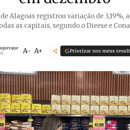
 de Alagoas registrou variação de 3,19%, 
odas as capitais, segundo o Dieese e Con
uquerque
A-
A+
Priorizar nos meus resul
40