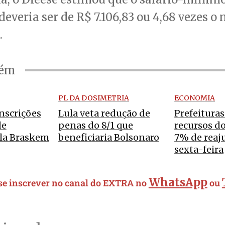
everia ser de R$ 7.106,83 ou 4,68 vezes o
.
bém
PL DA DOSIMETRIA
ECONOMIA
nscrições
Lula veta redução de
Prefeitura
de
penas do 8/1 que
recursos d
ela Braskem
beneficiaria Bolsonaro
7% de reaj
sexta-feira
WhatsApp
 se inscrever no canal do EXTRA no
ou