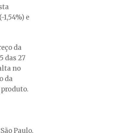
sta
(-1,54%) e
reço da
5 das 27
alta no
o da
 produto.
 São Paulo,