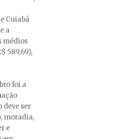
 e Cuiabá
e a
s médios
$ 589,69),
ro foi a
nação
 deve ser
, moradia,
r e
o em