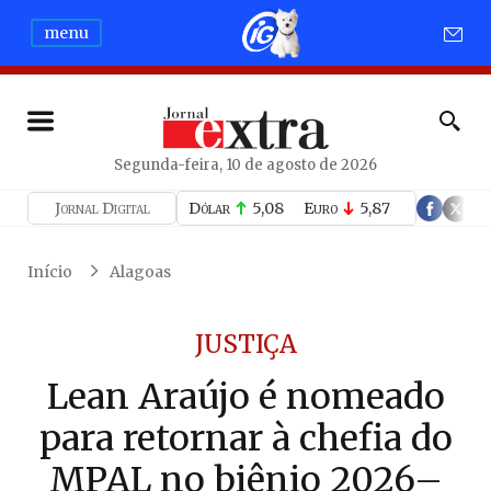
menu
Segunda-feira, 10 de agosto de 2026
Jornal Digital
Dólar
5,08
Euro
5,87
Início
Alagoas
JUSTIÇA
Lean Araújo é nomeado
para retornar à chefia do
MPAL no biênio 2026–