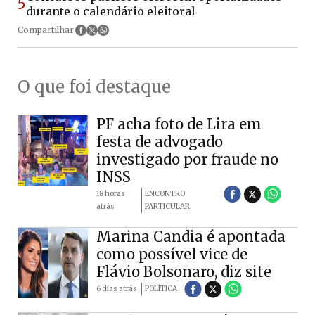
5
durante o calendário eleitoral
Compartilhar
O que foi destaque
PF acha foto de Lira em
festa de advogado
investigado por fraude no
INSS
18 horas
ENCONTRO
atrás
PARTICULAR
Marina Candia é apontada
como possível vice de
Flávio Bolsonaro, diz site
6 dias atrás
POLÍTICA