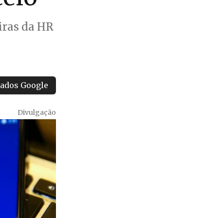
iras da HR
tados Google
Divulgação