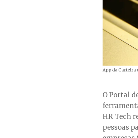
App da Carteira 
O Portal d
ferrament
HR Tech r
pessoas p
empresas (