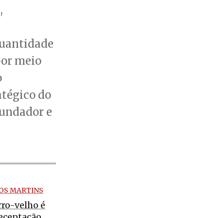
,
a
quantidade
por meio
o
atégico do
fundador e
OS MARTINS
rro-velho é
receptação