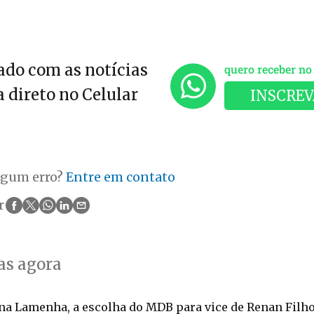
do com as notícias
quero receber n
 direto no Celular
INSCREV
lgum erro?
Entre em contato
r
as agora
a Lamenha, a escolha do MDB para vice de Renan Filh