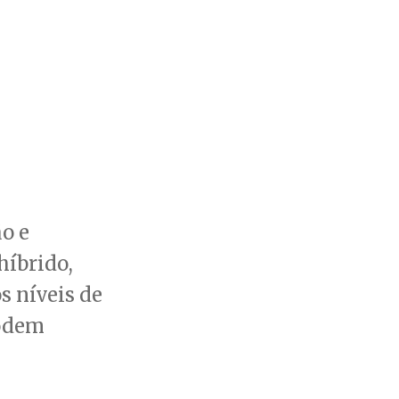
o e
híbrido,
s níveis de
podem