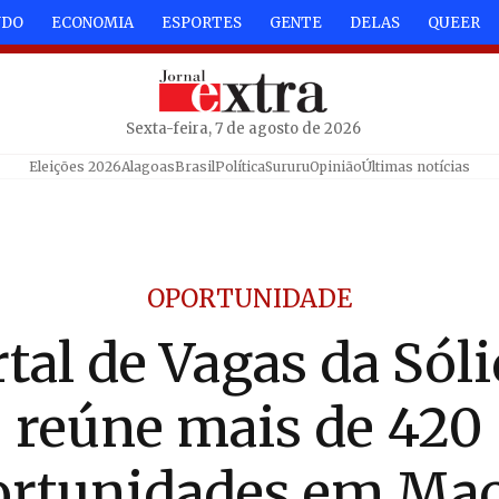
NDO
ECONOMIA
ESPORTES
GENTE
DELAS
QUEER
Sexta-feira, 7 de agosto de 2026
Eleições 2026
Alagoas
Brasil
Política
Sururu
Opinião
Últimas notícias
OPORTUNIDADE
tal de Vagas da Sól
reúne mais de 420
ortunidades em Mac