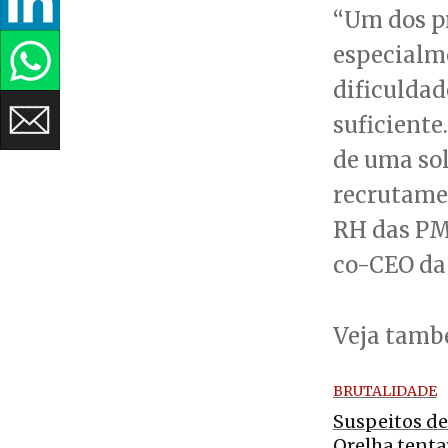
“Um dos pr
especialm
dificuldad
suficiente
de uma sol
recrutamen
RH das PME
co-CEO da 
Veja tam
BRUTALIDADE
Suspeitos de
Orelha tenta