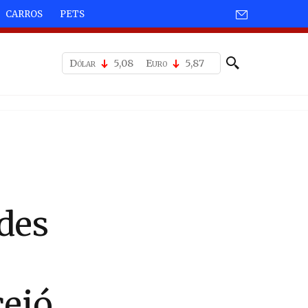
CARROS
PETS
Dólar
5,08
Euro
5,87
ides
eió