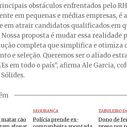
incipais obstáculos enfrentados pelo RH
ente em pequenas e médias empresas, é 
e em atrair candidatos qualificados em 
. Nossa proposta é mudar essa realidade 
ução completa que simplifica e otimiza 
to e seleção. Queremos ser o aliado estr
s em todo o país”, afirma Ale Garcia, co
Sólides.
bém
SEGURANÇA
TABULEIRO D
 matar cão
Polícia prende ex-
Dono de fe
ram afogar
companheira apontada
preso por 