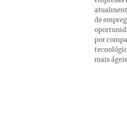
atualment
de empreg
oportunida
por compan
tecnológic
mais ágeis