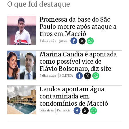
O que foi destaque
Promessa da base do São
Paulo morre após ataque a
tiros em Maceió
6 dias atrás
perda
Marina Candia é apontada
como possível vice de
Flávio Bolsonaro, diz site
4 dias atrás
POLÍTICA
Laudos apontam água
contaminada em
condomínios de Maceió
1 dia atrás
Denúncia