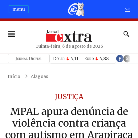
menu
Quinta-feira, 6 de agosto de 2026
Jornal Digital
Dólar
5,11
Euro
5,88
Início
Alagoas
JUSTIÇA
MPAL apura denúncia de
violência contra criança
com autismo em Arapiraca