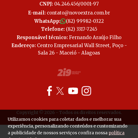
CNPJ:
04.246.456/0001-97
E-mail:
contato@novoextra.com.br
WhatsApp:
(82) 99982-0322
Telefone:
(82) 3317-7245
Responsável técnico:
Fernando Araújo Filho
Endereço:
Centro Empresarial Wall Street, Poço -
Sala 26 - Maceió - Alagoas
Copyright © 2026 - Todos os direitos reservados.
Utilizamos cookies para coletar dados e melhorar sua
experiência, personalizando conteúdos e customizando
a publicidade de nossos serviços confira nossa
política