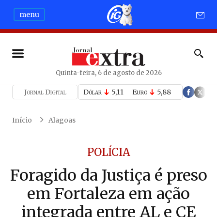
menu
Quinta-feira, 6 de agosto de 2026
Jornal Digital
Dólar
5,11
Euro
5,88
Início
Alagoas
POLÍCIA
Foragido da Justiça é preso
em Fortaleza em ação
integrada entre AL e CE