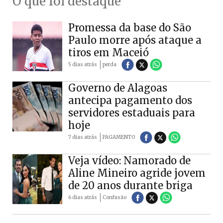
O que foi destaque
Promessa da base do São
Paulo morre após ataque a
tiros em Maceió
5 dias atrás
perda
Governo de Alagoas
antecipa pagamento dos
servidores estaduais para
hoje
7 dias atrás
PAGAMENTO
Veja vídeo: Namorado de
Aline Mineiro agride jovem
de 20 anos durante briga
6 dias atrás
Confusão