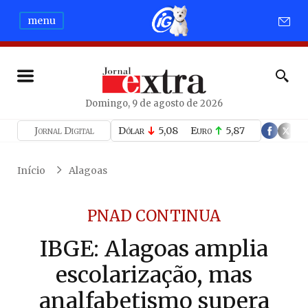
menu
Domingo, 9 de agosto de 2026
Jornal Digital
Dólar
5,08
Euro
5,87
Início
Alagoas
PNAD CONTINUA
IBGE: Alagoas amplia
escolarização, mas
analfabetismo supera