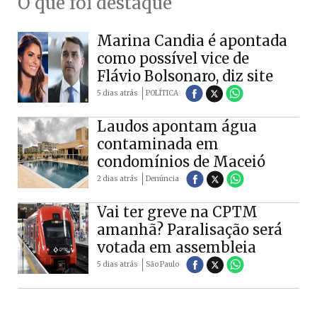
O que foi destaque
Marina Candia é apontada
como possível vice de
Flávio Bolsonaro, diz site
5 dias atrás
POLÍTICA
Laudos apontam água
contaminada em
condomínios de Maceió
2 dias atrás
Denúncia
Vai ter greve na CPTM
amanhã? Paralisação será
votada em assembleia
5 dias atrás
São Paulo