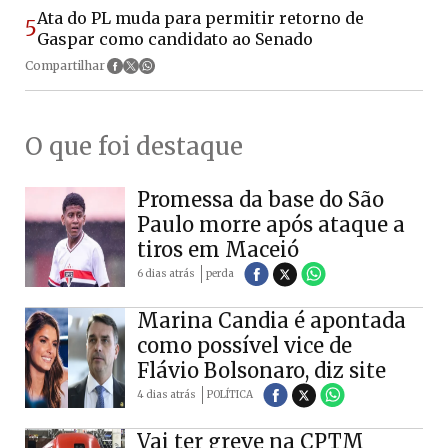
Ata do PL muda para permitir retorno de
5
Gaspar como candidato ao Senado
Compartilhar
O que foi destaque
Promessa da base do São
Paulo morre após ataque a
tiros em Maceió
6 dias atrás
perda
Marina Candia é apontada
como possível vice de
Flávio Bolsonaro, diz site
4 dias atrás
POLÍTICA
Vai ter greve na CPTM