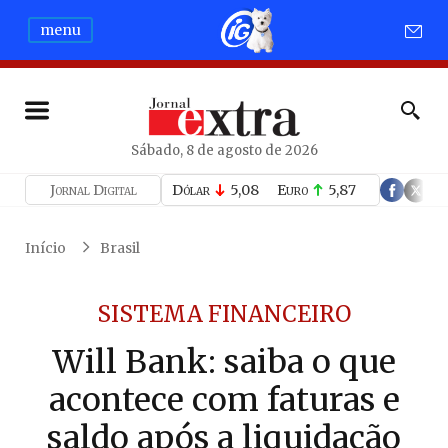
menu
Sábado, 8 de agosto de 2026
Jornal Digital
Dólar
5,08
Euro
5,87
Início
Brasil
SISTEMA FINANCEIRO
Will Bank: saiba o que
acontece com faturas e
saldo após a liquidação