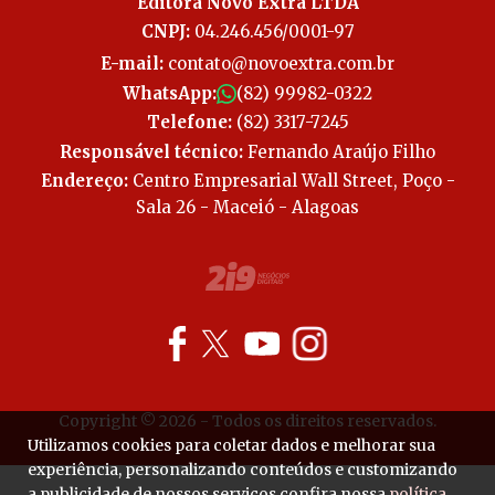
Editora Novo Extra LTDA
CNPJ:
04.246.456/0001-97
E-mail:
contato@novoextra.com.br
WhatsApp:
(82) 99982-0322
Telefone:
(82) 3317-7245
Responsável técnico:
Fernando Araújo Filho
Endereço:
Centro Empresarial Wall Street, Poço -
Sala 26 - Maceió - Alagoas
Copyright © 2026 - Todos os direitos reservados.
Utilizamos cookies para coletar dados e melhorar sua
experiência, personalizando conteúdos e customizando
a publicidade de nossos serviços confira nossa
política