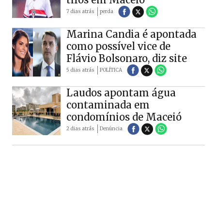
7 dias atrás
perda
Marina Candia é apontada
como possível vice de
Flávio Bolsonaro, diz site
5 dias atrás
POLÍTICA
Laudos apontam água
contaminada em
condomínios de Maceió
2 dias atrás
Denúncia