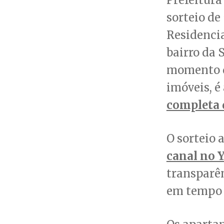
sorteio d
Residencia
bairro da
momento q
imóveis, 
completa 
O sorteio 
canal no 
transparê
em tempo r