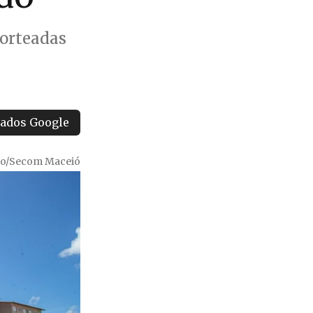
sorteadas
tados Google
o/Secom Maceió