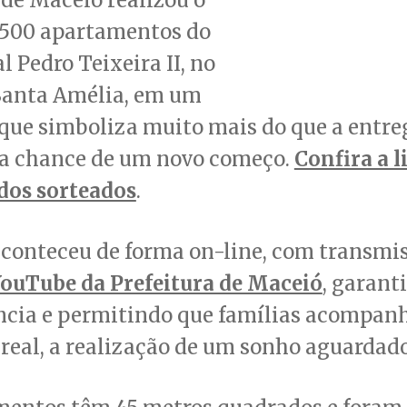
e 500 apartamentos do
l Pedro Teixeira II, no
 Santa Amélia, em um
ue simboliza muito mais do que a entre
é a chance de um novo começo.
Confira a l
dos sorteados
.
aconteceu de forma on-line, com transmi
YouTube da Prefeitura de Maceió
, garant
ncia e permitindo que famílias acompan
eal, a realização de um sonho aguardado