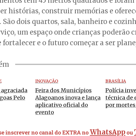
mentos têm 45 metros quadrados e foram
er histórias, construir memórias e oferec
 São dois quartos, sala, banheiro e cozi
rviço, um espaço onde crianças poderão c
e fortalecer e o futuro começar a ser plane
bém
E
INOVAÇÃO
BRASÍLIA
 agraciada
Feira dos Municípios
Polícia inv
goas Pelo
Alagoanos inova e lança
técnica de
aplicativo oficial do
por mortes
evento
WhatsApp
 se inscrever no canal do EXTRA no
ou