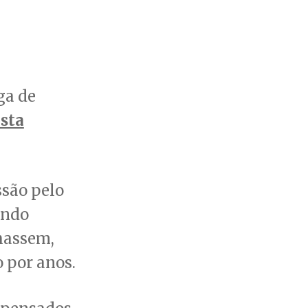
ga de
ista
ssão pelo
indo
hassem,
 por anos.