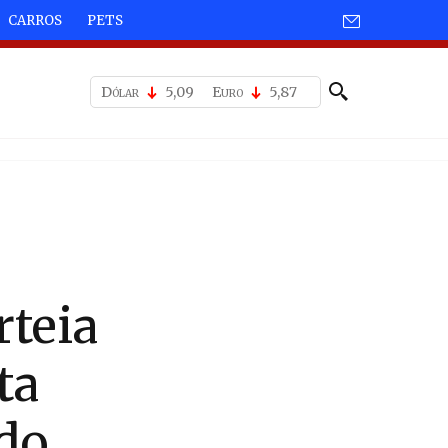
CARROS
PETS
Dólar
5,09
Euro
5,87
rteia
ta
ado