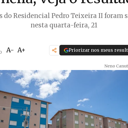
 do Residencial Pedro Teixeira II foram 
nesta quarta-feira, 21
A-
A+
Priorizar nos meus resul
0
Neno Canut