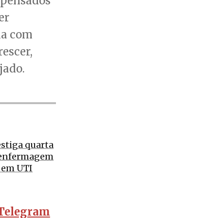
 pensados
er
nha com
rescer,
jado.
estiga quarta
 enfermagem
 em UTI
Telegram