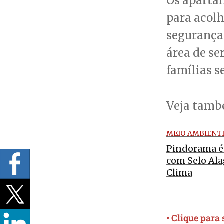
Os aparta
para acolh
segurança.
área de se
famílias s
Veja tam
MEIO AMBIENT
Pindorama é
com Selo Ala
Clima
• Clique para