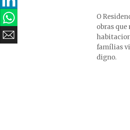
O Residenc
obras que 
habitacion
famílias v
digno.