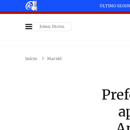
ÚLTIMO SEGU
Jornal Digital
Início
Maceió
Pref
a
Am