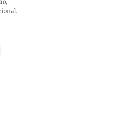
ão,
ional.