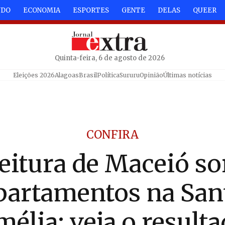
NDO
ECONOMIA
ESPORTES
GENTE
DELAS
QUEER
Quinta-feira, 6 de agosto de 2026
Eleições 2026
Alagoas
Brasil
Política
Sururu
Opinião
Últimas notícias
CONFIRA
eitura de Maceió so
partamentos na San
élia; veja o result