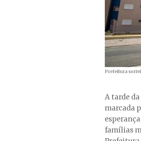
Prefeitura sorte
A tarde da 
marcada p
esperança
famílias m
Prefeitura