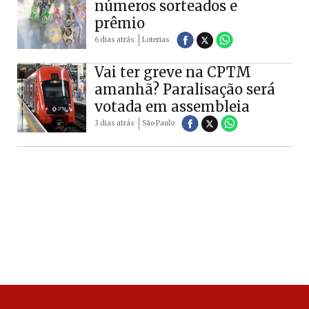
números sorteados e
prêmio
6 dias atrás
Loterias
Vai ter greve na CPTM
amanhã? Paralisação será
votada em assembleia
3 dias atrás
São Paulo