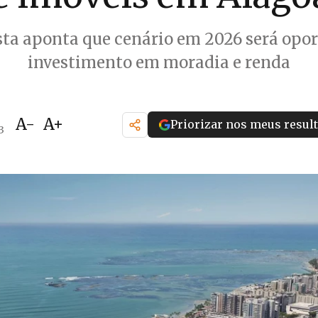
sta aponta que cenário em 2026 será opo
investimento em moradia e renda
A-
A+
Priorizar nos meus resul
3