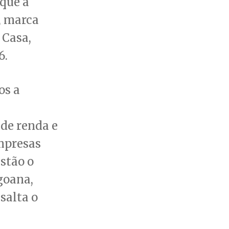
 que a
, marca
 Casa,
6.
os a
de renda e
empresas
stão o
goana,
salta o