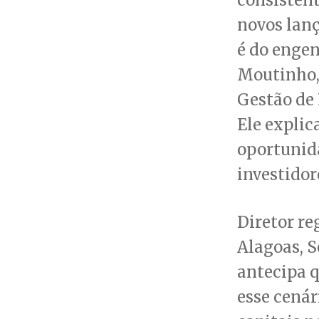
novos lan
é do engen
Moutinho,
Gestão de 
Ele expli
oportunid
investidor
Diretor r
Alagoas, S
antecipa q
esse cenár