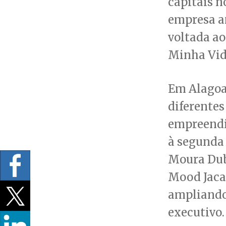
capitais n
empresa a
voltada a
Minha Vid
Em Alagoas
diferentes
empreendi
à segunda 
Moura Dube
Mood Jacar
ampliando 
executivo.