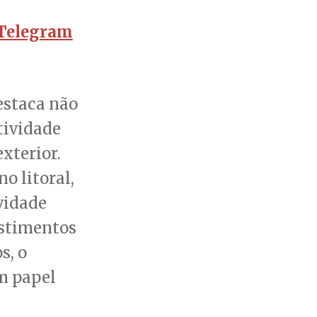
Telegram
estaca não
tividade
xterior.
o litoral,
vidade
estimentos
s, o
m papel