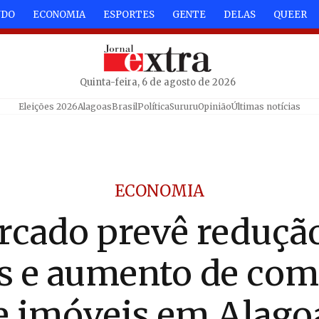
NDO
ECONOMIA
ESPORTES
GENTE
DELAS
QUEER
Quinta-feira, 6 de agosto de 2026
Eleições 2026
Alagoas
Brasil
Política
Sururu
Opinião
Últimas notícias
ECONOMIA
cado prevê reduçã
s e aumento de co
e imóveis em Alago