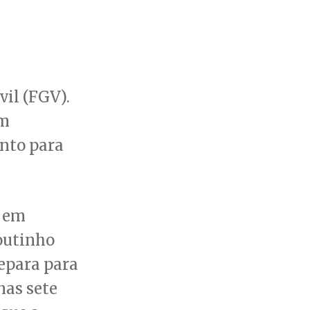
vil (FGV).
om
nto para
x em
outinho
repara para
nas sete