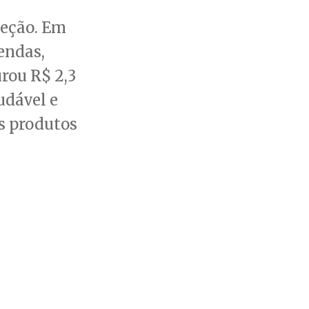
jeção. Em
endas,
rou R$ 2,3
udável e
s produtos