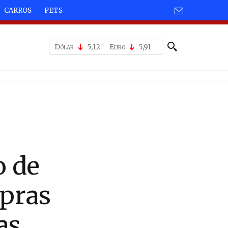
CARROS
PETS
Dólar
5,12
Euro
5,91
o de
mpras
as