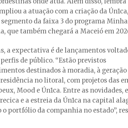
ordestinas onde atua. Além disso, lembra
mpliou a atuação com a criação da Ún1ca
o segmento da faixa 3 do programa Minha
a, que também chegará a Maceió em 202
, a expectativa é de lançamentos voltad
 perfis de público. “Estão previstos
mentos destinados à moradia, à geração 
residência no litoral, com projetos das 
ux, Mood e Ún1ca. Entre as novidades, e
ecica e a estreia da Ún1ca na capital ala
o portfólio da companhia no estado”, res