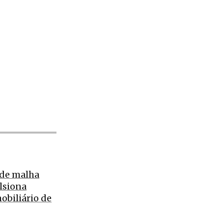
de malha
lsiona
obiliário de