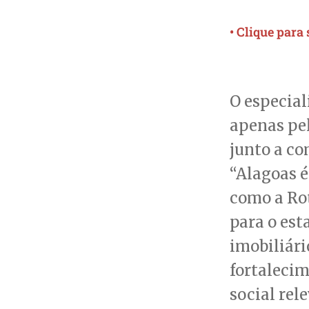
• Clique para
O especial
apenas pe
junto a co
“Alagoas é
como a Rot
para o est
imobiliári
fortaleci
social rel