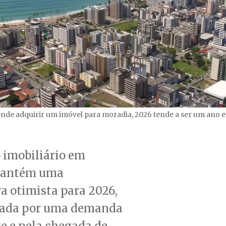
nde adquirir um imóvel para moradia, 2026 tende a ser um ano e
 imobiliário em
mantém uma
a otimista para 2026,
ada por uma demanda
e e pela chegada de