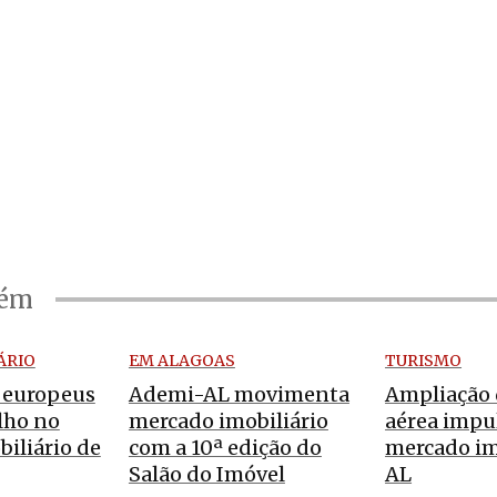
bém
ÁRIO
EM ALAGOAS
TURISMO
 europeus
Ademi-AL movimenta
Ampliação 
lho no
mercado imobiliário
aérea impu
iliário de
com a 10ª edição do
mercado im
Salão do Imóvel
AL