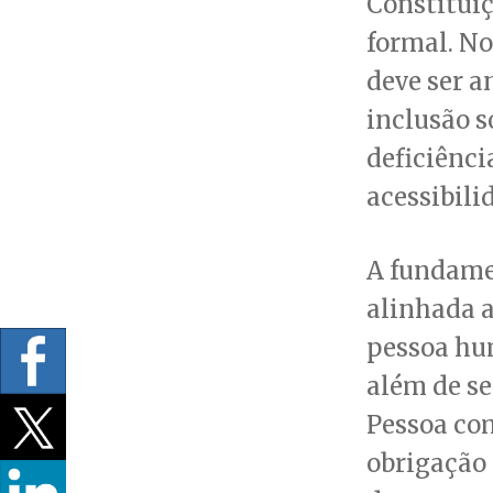
Constituiç
formal. No
deve ser a
inclusão s
deficiênc
acessibili
A fundame
alinhada a
pessoa hum
além de se
Pessoa com
obrigação 