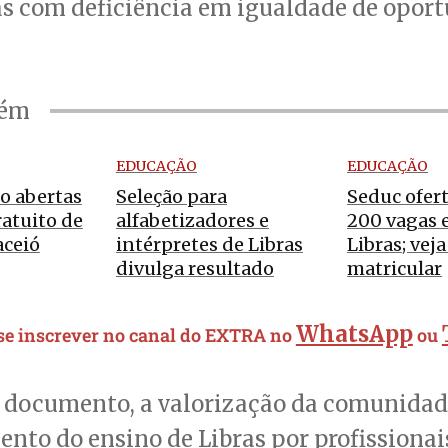
s com deficiência em igualdade de oport
bém
EDUCAÇÃO
EDUCAÇÃO
ão abertas
Seleção para
Seduc ofer
ratuito de
alfabetizadores e
200 vagas 
aceió
intérpretes de Libras
Libras; vej
divulga resultado
matricular
WhatsApp
 se inscrever no canal do EXTRA no
ou
 documento, a valorização da comunidade
ento do ensino de Libras por profissiona