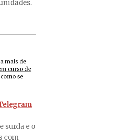
unidades.
ta mais de
em curso de
a como se
Telegram
 surda e o
is com