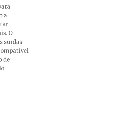
para
o a
tar
is. O
s surdas
 compatível
o de
do