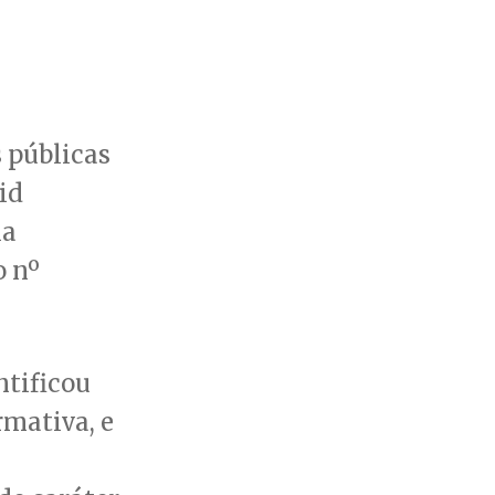
s públicas
id
la
o nº
ntificou
rmativa, e