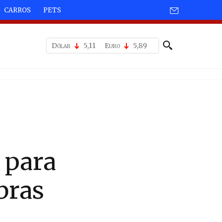
CARROS
PETS
Dólar
5,11
Euro
5,89
 para
bras