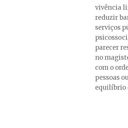
vivência l
reduzir ba
serviços p
psicossoci
parecer re
no magisté
com o ord
pessoas ou
equilíbrio