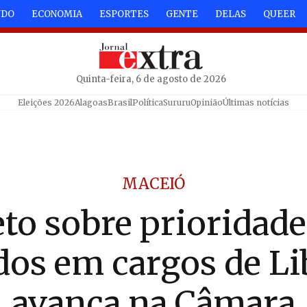
NDO
ECONOMIA
ESPORTES
GENTE
DELAS
QUEER
Quinta-feira, 6 de agosto de 2026
Eleições 2026
Alagoas
Brasil
Política
Sururu
Opinião
Últimas notícias
MACEIÓ
eto sobre prioridade
dos em cargos de Li
avança na Câmara