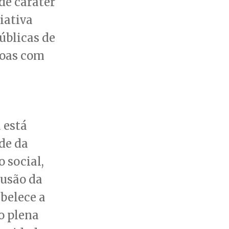
de caráter
iativa
úblicas de
ssoas com
 está
de da
 social,
lusão da
abelece a
o plena