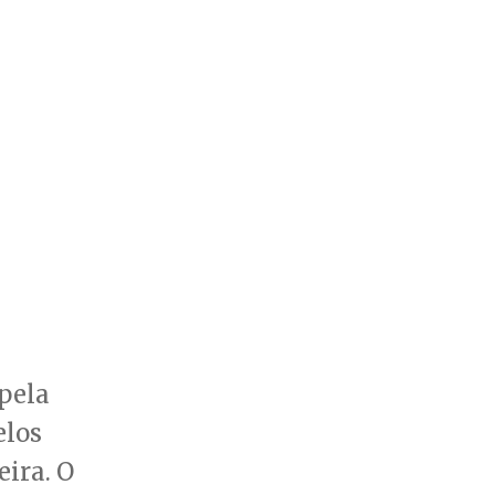
 pela
elos
ira. O