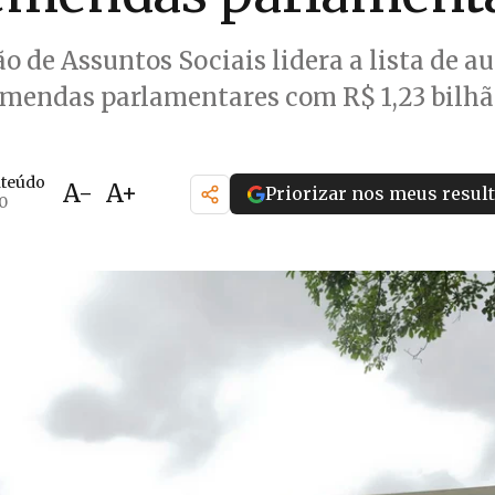
o de Assuntos Sociais lidera a lista de au
mendas parlamentares com R$ 1,23 bilh
nteúdo
A-
A+
Priorizar nos meus resul
20