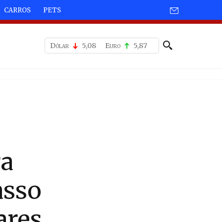
CARROS
PETS
Dólar
5,08
Euro
5,87
ra
asso
ares