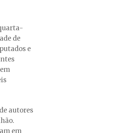
quarta-
dade de
putados e
entes
 tem
is
 de autores
lhão.
eram em