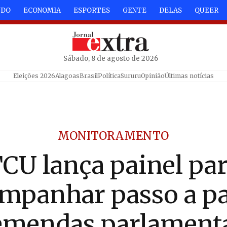
NDO
ECONOMIA
ESPORTES
GENTE
DELAS
QUEER
Sábado, 8 de agosto de 2026
Eleições 2026
Alagoas
Brasil
Política
Sururu
Opinião
Últimas notícias
MONITORAMENTO
CU lança painel pa
mpanhar passo a p
emendas parlament