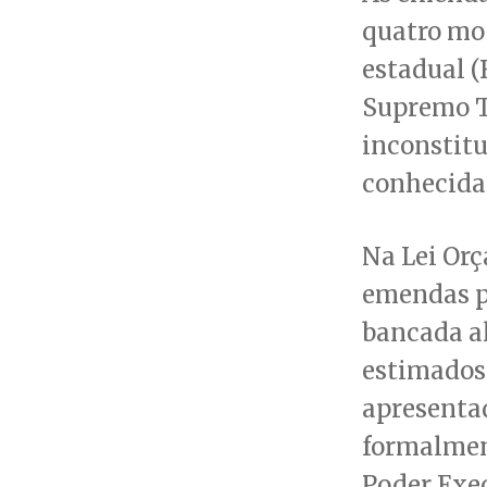
quatro mod
estadual (
Supremo Tr
inconstitu
conhecidas
Na Lei Orç
emendas p
bancada al
estimados 
apresenta
formalment
Poder Exec