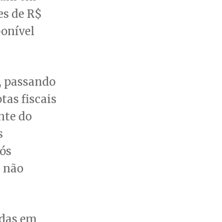
es de R$
ponível
, passando
tas fiscais
nte do
s
ós
e não
idas em