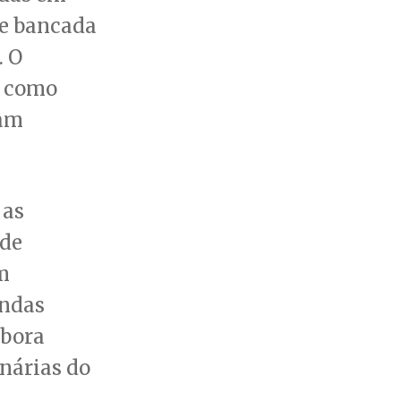
de bancada
. O
, como
ram
 as
 de
m
endas
mbora
nárias do