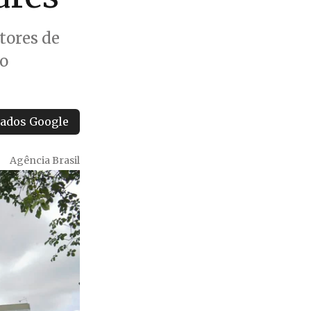
tores de
ão
tados Google
Agência Brasil