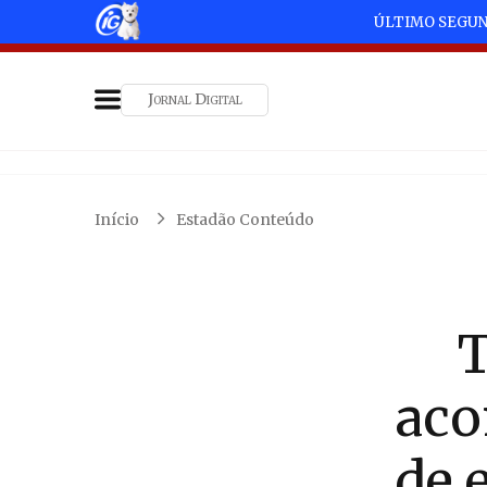
ÚLTIMO SEGU
Jornal Digital
Início
Estadão Conteúdo
T
aco
de 