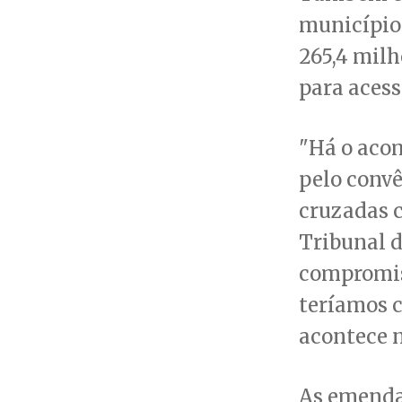
municípios
265,4 milh
para acess
"Há o aco
pelo convên
cruzadas c
Tribunal d
compromis
teríamos c
acontece n
As emendas