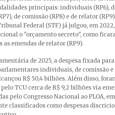
alidades principais: individuais (RP6), 
RP7), de comissão (RP8) e de relator (RP9)
ibunal Federal (STF) já julgou, em 2022
cional o "orçamento secreto", como fica
 as emendas de relator (RP9).
amentária de 2025, a despesa fixada para
arlamentares individuais, de comissão e
cançou R$ 50,4 bilhões. Além disso, fora
pelo TCU cerca de R$ 9,2 bilhões via em
das pelo Congresso Nacional ao PLOA, e
e classificados como despesas discricio
utivo.