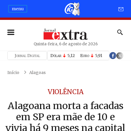
menu
Quinta-feira, 6 de agosto de 2026
Jornal Digital
Dólar
5,12
Euro
5,91
Início
Alagoas
VIOLÊNCIA
Alagoana morta a facadas
em SP era mãe de 10 e
vivia há 9 meses na capital