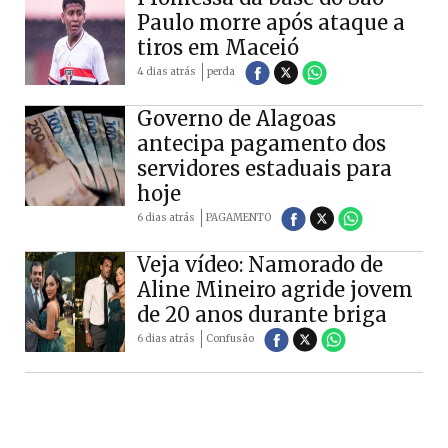
Paulo morre após ataque a
tiros em Maceió
4 dias atrás
perda
Governo de Alagoas
antecipa pagamento dos
servidores estaduais para
hoje
6 dias atrás
PAGAMENTO
Veja vídeo: Namorado de
Aline Mineiro agride jovem
de 20 anos durante briga
6 dias atrás
Confusão