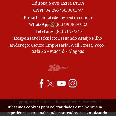
Editora Novo Extra LTDA
CNPJ:
04.246.456/0001-97
E-mail:
contato@novoextra.com.br
WhatsApp:
(82) 99982-0322
Telefone:
(82) 3317-7245
Responsável técnico:
Fernando Araújo Filho
Endereço:
Centro Empresarial Wall Street, Poço -
Sala 26 - Maceió - Alagoas
Copyright © 2026 - Todos os direitos reservados.
Utilizamos cookies para coletar dados e melhorar sua
experiência, personalizando conteúdos e customizando