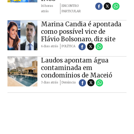
16 horas
ENCONTRO
atrás
PARTICULAR
Marina Candia é apontada
como possível vice de
Flávio Bolsonaro, diz site
6 dias atrás
POLÍTICA
Laudos apontam água
contaminada em
condomínios de Maceió
3 dias atrás
Denúncia