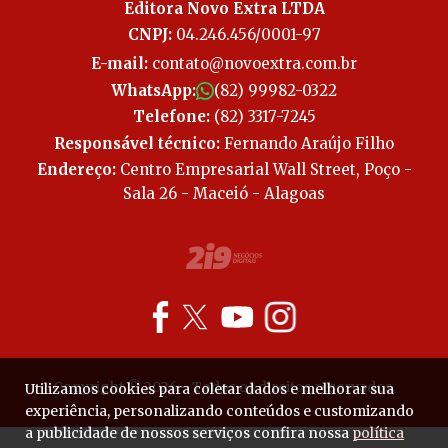
Editora Novo Extra LTDA
CNPJ:
04.246.456/0001-97
E-mail:
contato@novoextra.com.br
WhatsApp:
(82) 99982-0322
Telefone:
(82) 3317-7245
Responsável técnico:
Fernando Araújo Filho
Endereço:
Centro Empresarial Wall Street, Poço -
Sala 26 - Maceió - Alagoas
Copyright © 2026 - Todos os direitos reservados.
Utilizamos cookies para coletar dados e melhorar sua
experiência, personalizando conteúdos e customizando
a publicidade de nossos serviços confira nossa
política