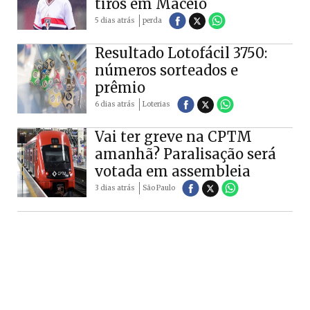
tiros em Maceió
5 dias atrás
perda
Resultado Lotofácil 3750:
números sorteados e
prêmio
6 dias atrás
Loterias
Vai ter greve na CPTM
amanhã? Paralisação será
votada em assembleia
3 dias atrás
São Paulo