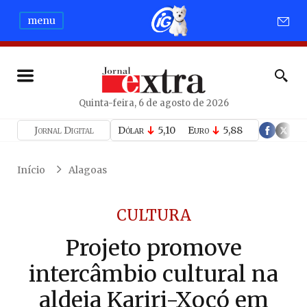
menu
Quinta-feira, 6 de agosto de 2026
Jornal Digital
Dólar
5,10
Euro
5,88
Início
Alagoas
CULTURA
Projeto promove
intercâmbio cultural na
aldeia Kariri-Xocó em