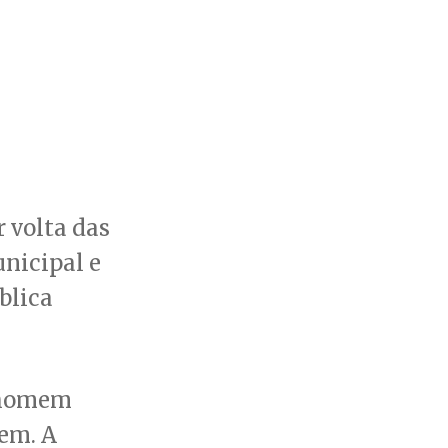
r volta das
nicipal e
blica
 homem
em. A