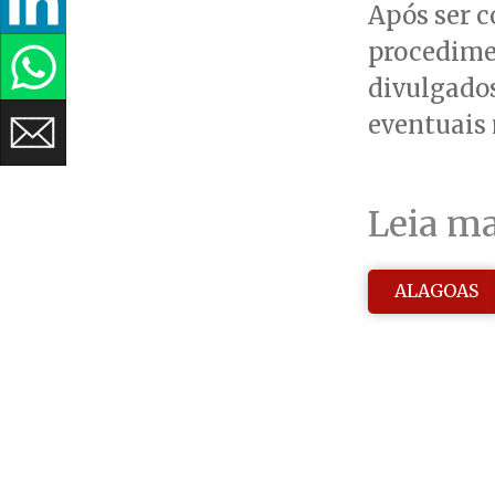
Após ser c
procedime
divulgados
eventuais 
Leia ma
ALAGOAS