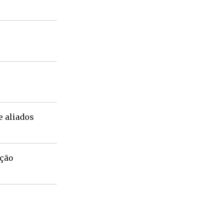
e aliados
ação