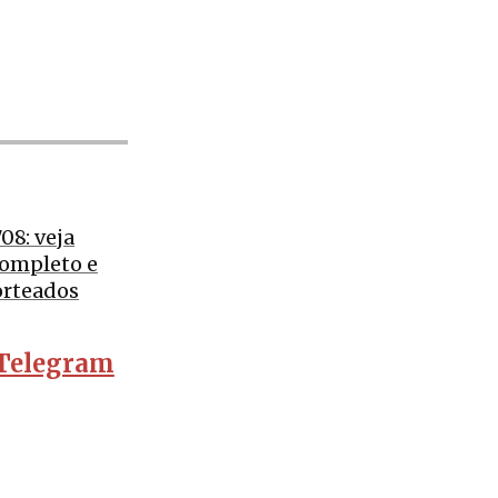
08: veja
completo e
orteados
Telegram