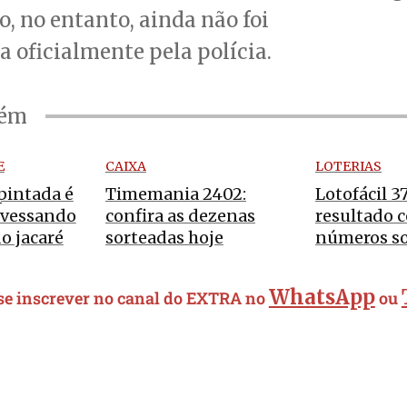
, no entanto, ainda não foi
 oficialmente pela polícia.
bém
E
CAIXA
LOTERIAS
pintada é
Timemania 2402:
Lotofácil 37
avessando
confira as dezenas
resultado 
o jacaré
sorteadas hoje
números s
WhatsApp
 se inscrever no canal do EXTRA no
ou