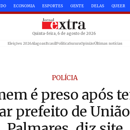
NDO
ECONOMIA
ESPORTES
GENTE
DELAS
QUEER
Quinta-feira, 6 de agosto de 2026
Eleições 2026
Alagoas
Brasil
Política
Sururu
Opinião
Últimas notícias
POLÍCIA
em é preso após te
ar prefeito de União
Palmares, diz site