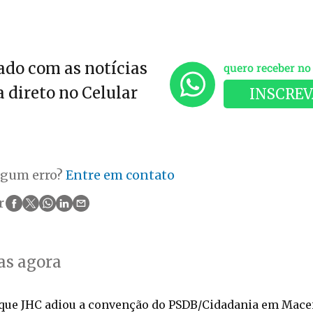
do com as notícias
quero receber n
 direto no Celular
INSCREV
lgum erro?
Entre em contato
r
as agora
que JHC adiou a convenção do PSDB/Cidadania em Mace