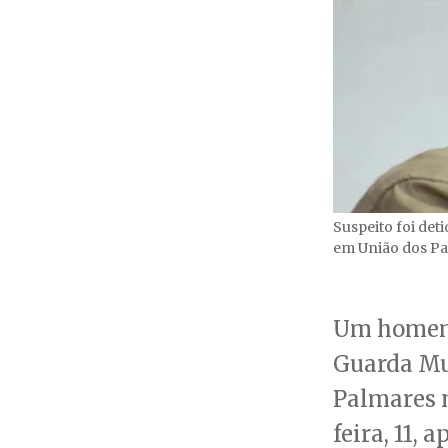
Suspeito foi det
em União dos P
Um homem 
Guarda Mu
Palmares n
feira, 11,