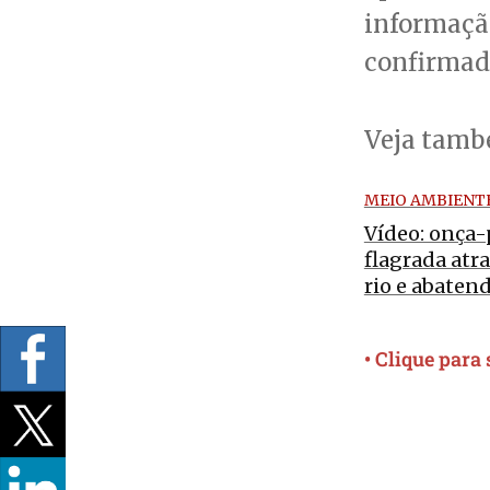
informação
confirmada
Veja tam
MEIO AMBIENT
Vídeo: onça-
flagrada atr
rio e abatend
• Clique para