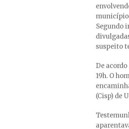
envolvendo
município,
Segundo i
divulgadas
suspeito t
De acordo 
19h. O hom
encaminha
(Cisp) de 
Testemunh
aparentav