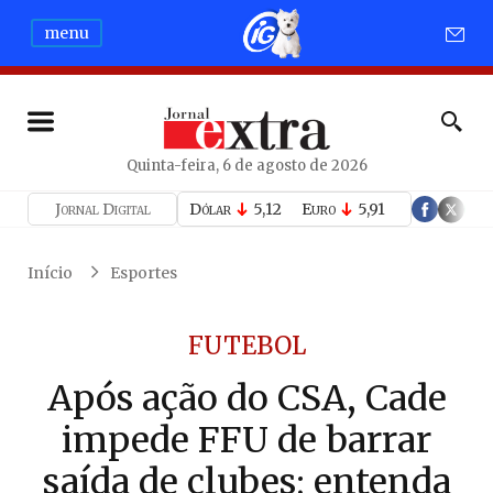
menu
Quinta-feira, 6 de agosto de 2026
Jornal Digital
Dólar
5,12
Euro
5,91
Início
Esportes
FUTEBOL
Após ação do CSA, Cade
impede FFU de barrar
saída de clubes; entenda