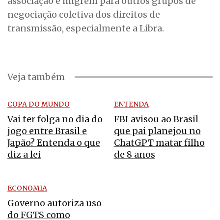
associação e migrem para outros grupos de
negociação coletiva dos direitos de
transmissão, especialmente a Libra.
Veja também
COPA DO MUNDO
ENTENDA
Vai ter folga no dia do
FBI avisou ao Brasil
jogo entre Brasil e
que pai planejou no
Japão? Entenda o que
ChatGPT matar filho
diz a lei
de 8 anos
ECONOMIA
Governo autoriza uso
do FGTS como