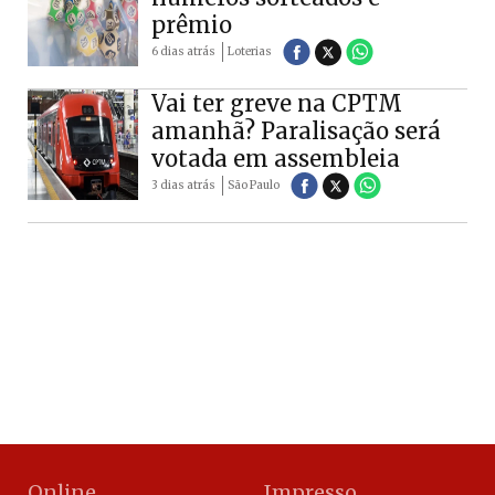
prêmio
6 dias atrás
Loterias
Vai ter greve na CPTM
amanhã? Paralisação será
votada em assembleia
3 dias atrás
São Paulo
Online
Impresso