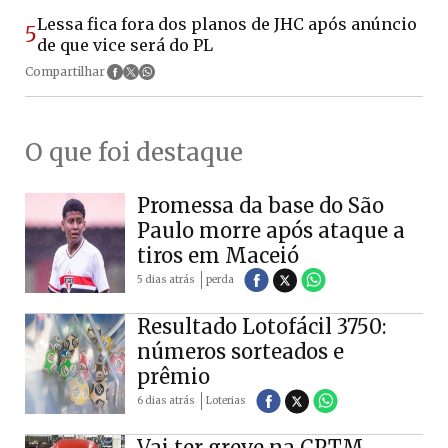
Lessa fica fora dos planos de JHC após anúncio
5
de que vice será do PL
Compartilhar
O que foi destaque
Promessa da base do São
Paulo morre após ataque a
tiros em Maceió
5 dias atrás
perda
Resultado Lotofácil 3750:
números sorteados e
prêmio
6 dias atrás
Loterias
Vai ter greve na CPTM