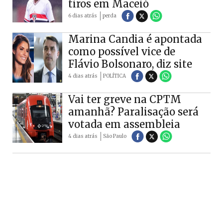
tiros em Maceió
6 dias atrás
perda
Marina Candia é apontada
como possível vice de
Flávio Bolsonaro, diz site
4 dias atrás
POLÍTICA
Vai ter greve na CPTM
amanhã? Paralisação será
votada em assembleia
4 dias atrás
São Paulo