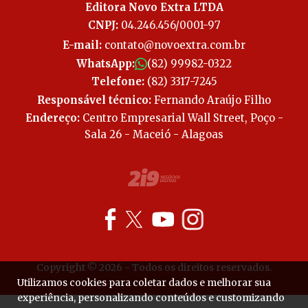
Editora Novo Extra LTDA
CNPJ:
04.246.456/0001-97
E-mail:
contato@novoextra.com.br
WhatsApp:
(82) 99982-0322
Telefone:
(82) 3317-7245
Responsável técnico:
Fernando Araújo Filho
Endereço:
Centro Empresarial Wall Street, Poço -
Sala 26 - Maceió - Alagoas
Copyright © 2026 - Todos os direitos reservados.
Utilizamos cookies para coletar dados e melhorar sua
experiência, personalizando conteúdos e customizando