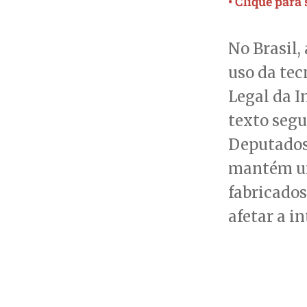
• Clique para
No Brasil,
uso da te
Legal da I
texto seg
Deputados.
mantém um
fabricados
afetar a i