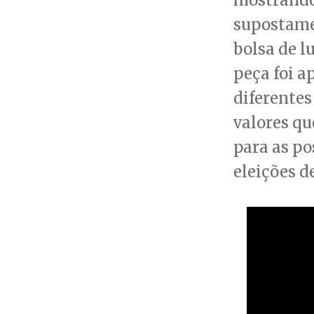
supostame
bolsa de l
peça foi 
diferentes
valores qu
para as p
eleições d