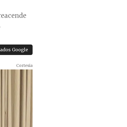
reacende
l
tados Google
Cortesia