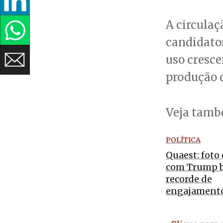
A circulaç
candidatos
uso cresce
produção d
Veja tam
POLÍTICA
Quaest: foto 
com Trump 
recorde de
engajamento