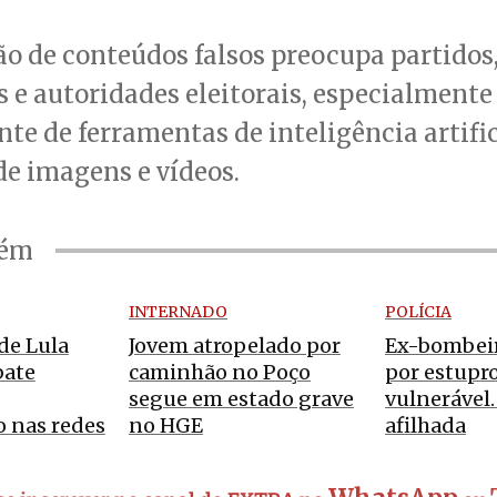
ão de conteúdos falsos preocupa partidos
 e autoridades eleitorais, especialmente
nte de ferramentas de inteligência artific
e imagens e vídeos.
bém
INTERNADO
POLÍCIA
de Lula
Jovem atropelado por
Ex-bombeir
bate
caminhão no Poço
por estupr
segue em estado grave
vulnerável.
 nas redes
no HGE
afilhada