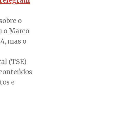
Telegram
sobre o
u o Marco
24, mas o
ral (TSE)
 conteúdos
tos e