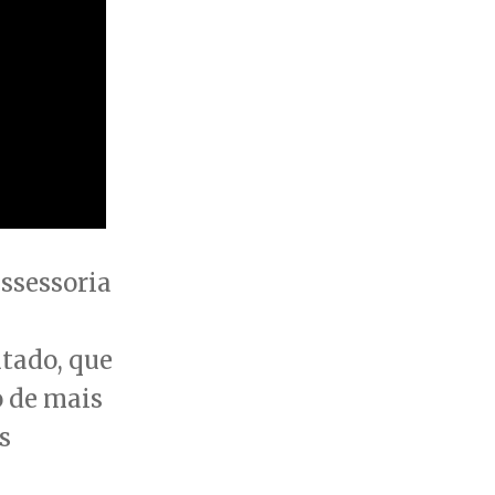
ssessoria
utado, que
o de mais
s