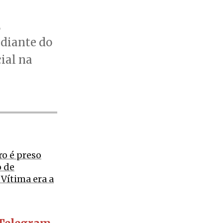
,
 diante do
ial na
o é preso
o de
 Vítima era a