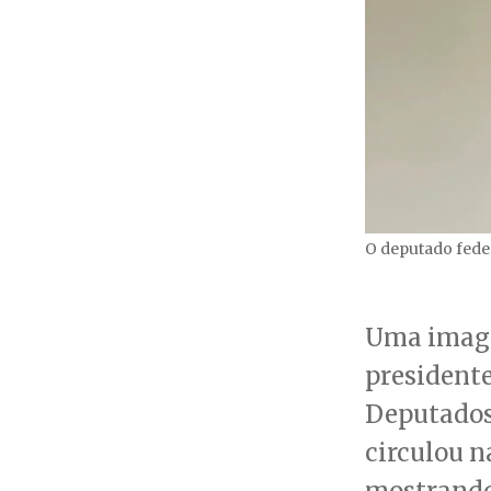
O deputado feder
Uma imag
president
Deputados,
circulou n
mostrando