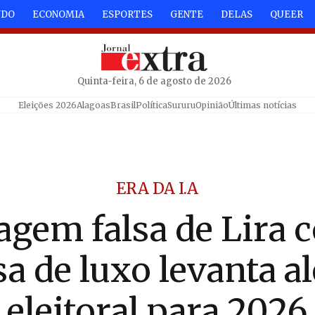
NDO
ECONOMIA
ESPORTES
GENTE
DELAS
QUEER
Quinta-feira, 6 de agosto de 2026
Eleições 2026
Alagoas
Brasil
Política
Sururu
Opinião
Últimas notícias
ERA DA I.A
agem falsa de Lira 
sa de luxo levanta al
eleitoral para 2026