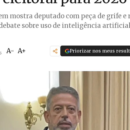
m mostra deputado com peça de grife e 
debate sobre uso de inteligência artificia
A-
A+
Priorizar nos meus resul
5