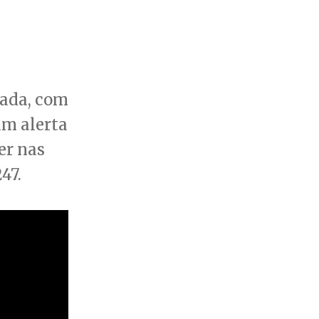
rada, com
um alerta
er nas
47.