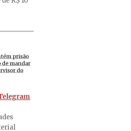
e de R$ 10
O
ntém prisão
o de mandar
rvisor do
Telegram
ades
erial