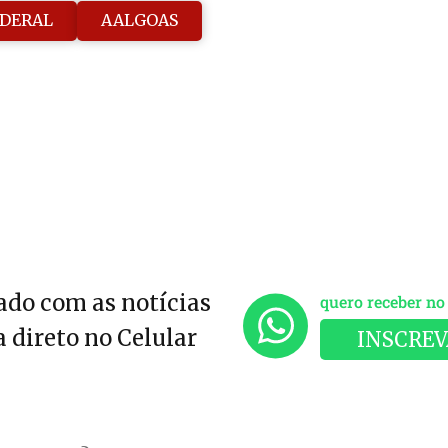
EDERAL
AALGOAS
do com as notícias
quero receber n
 direto no Celular
INSCREV