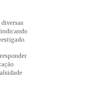
 diversas
, indicando
vestigado.
 responder
zação
falsidade