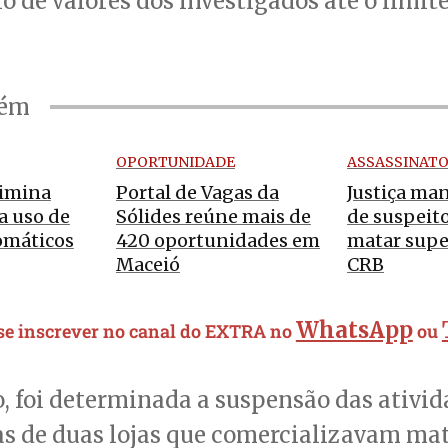
io de valores dos investigados até o limit
bém
OPORTUNIDADE
ASSASSINAT
limina
Portal de Vagas da
Justiça ma
ra uso de
Sólides reúne mais de
de suspeit
omáticos
420 oportunidades em
matar supe
Maceió
CRB
WhatsApp
 se inscrever no canal do EXTRA no
ou
, foi determinada a suspensão das ativid
s de duas lojas que comercializavam mat