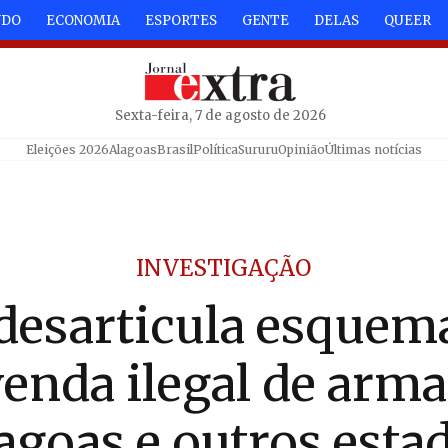
NDO
ECONOMIA
ESPORTES
GENTE
DELAS
QUEER
Sexta-feira, 7 de agosto de 2026
Eleições 2026
Alagoas
Brasil
Política
Sururu
Opinião
Últimas notícias
INVESTIGAÇÃO
desarticula esquem
venda ilegal de arma
agoas e outros esta