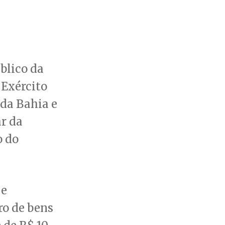
blico da
 Exército
 da Bahia e
r da
o do
 e
ro de bens