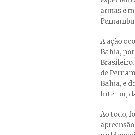
armas e m
Pernambuc
A ação oco
Bahia, por
Brasileiro
de Pernamb
Bahia, e d
Interior, 
Ao todo, 
apreensão