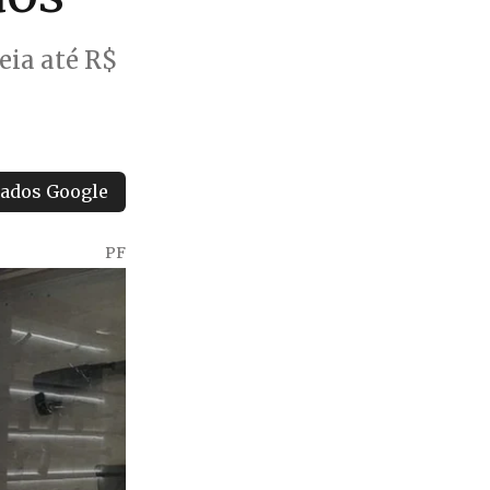
eia até R$
tados Google
PF