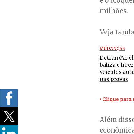
e o bloque
milhões.
Veja tam
MUDANÇAS
Detran/AL e
baliza e libe
veículos aut
nas provas
• Clique para
Além disso
econômica