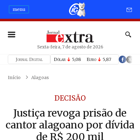
menu
Sexta-feira, 7 de agosto de 2026
Jornal Digital
Dólar
5,08
Euro
5,87
Início
Alagoas
DECISÃO
Justiça revoga prisão de
cantor alagoano por dívida
de R$ 200 mil