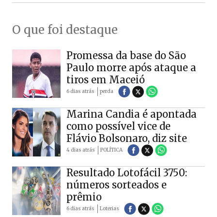
O que foi destaque
Promessa da base do São
Paulo morre após ataque a
tiros em Maceió
6 dias atrás
perda
Marina Candia é apontada
como possível vice de
Flávio Bolsonaro, diz site
4 dias atrás
POLÍTICA
Resultado Lotofácil 3750:
números sorteados e
prêmio
6 dias atrás
Loterias