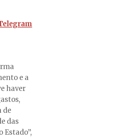
Telegram
orma
ento e a
e haver
astos,
a de
de das
o Estado”,