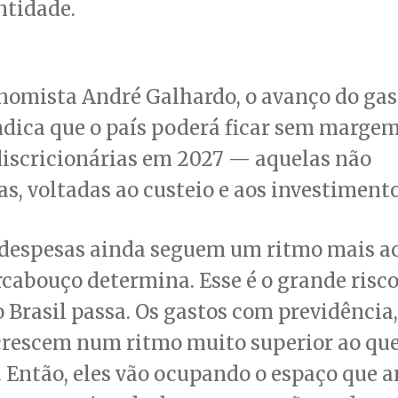
ntidade.
nomista André Galhardo, o avanço do gas
ndica que o país poderá ficar sem marge
discricionárias em 2027 — aquelas não
as, voltadas ao custeio e aos investimento
despesas ainda seguem um ritmo mais a
rcabouço determina. Esse é o grande risco
o Brasil passa. Os gastos com previdência,
crescem num ritmo muito superior ao que
 Então, eles vão ocupando o espaço que a