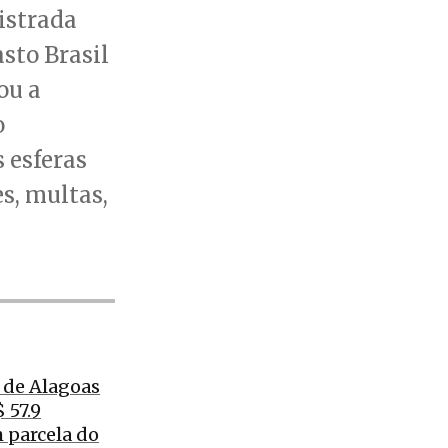
istrada
sto Brasil
ou a
o
s esferas
s, multas,
 de Alagoas
 57.9
 parcela do