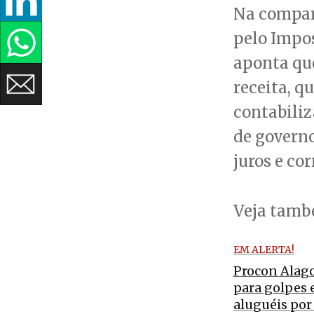
Na compar
pelo Impos
aponta que
receita, q
contabiliz
de governo
juros e co
Veja tam
EM ALERTA!
Procon Alago
para golpes
aluguéis po