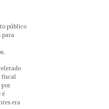
to público
m para
s.
celerado
 fiscal
 por
 é
ntes era