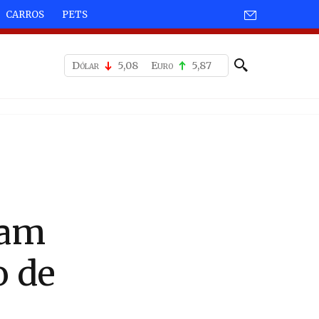
CARROS
PETS
Dólar
5,08
Euro
5,87
ram
o de