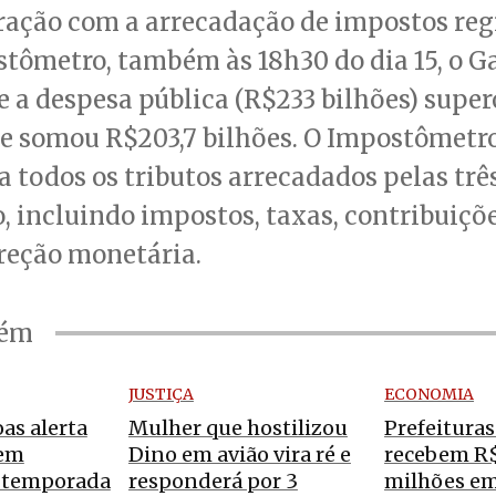
ação com a arrecadação de impostos reg
tômetro, também às 18h30 do dia 15, o Ga
 a despesa pública (R$233 bilhões) super
ue somou R$203,7 bilhões. O Impostômetr
a todos os tributos arrecadados pelas trê
, incluindo impostos, taxas, contribuiçõe
rreção monetária.
bém
JUSTIÇA
ECONOMIA
as alerta
Mulher que hostilizou
Prefeituras
 em
Dino em avião vira ré e
recebem R$
r temporada
responderá por 3
milhões em