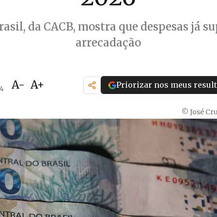
rasil, da CACB, mostra que despesas já s
arrecadação
A-
A+
Priorizar nos meus resul
24
© José Cru