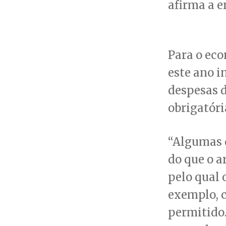
afirma a e
Para o eco
este ano i
despesas 
obrigatóri
“Algumas 
do que o a
pelo qual 
exemplo, 
permitido.