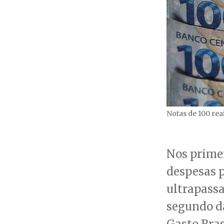
Notas de 100 rea
Nos primei
despesas p
ultrapass
segundo d
Gasto Bras