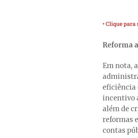
• Clique para
Reforma a
Em nota, 
administra
eficiênci
incentivo 
além de cr
reformas 
contas púb