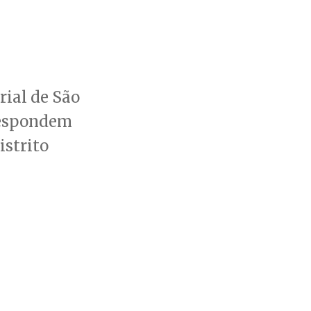
ial de São
rrespondem
istrito