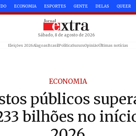
NDO
ECONOMIA
ESPORTES
GENTE
DELAS
QUEER
Sábado, 8 de agosto de 2026
Eleições 2026
Alagoas
Brasil
Política
Sururu
Opinião
Últimas notícias
ECONOMIA
stos públicos supe
33 bilhões no iníci
2026