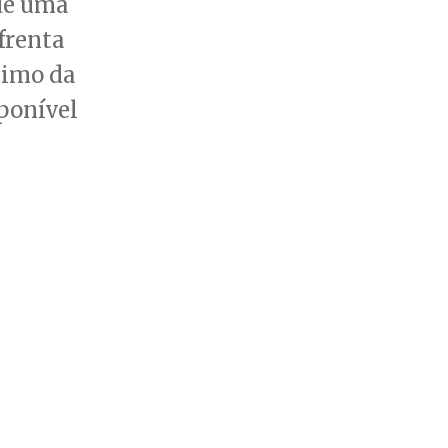
 de uma
frenta
ximo da
ponível