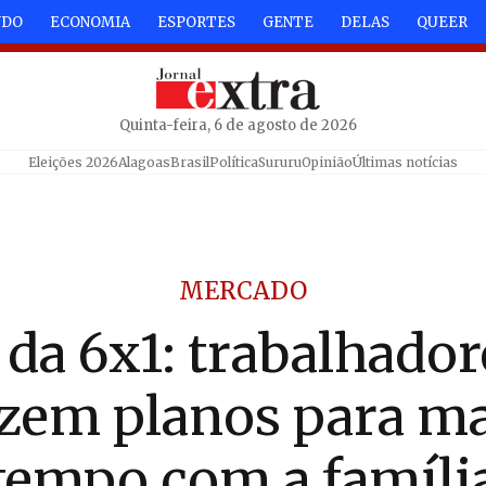
NDO
ECONOMIA
ESPORTES
GENTE
DELAS
QUEER
Quinta-feira, 6 de agosto de 2026
Eleições 2026
Alagoas
Brasil
Política
Sururu
Opinião
Últimas notícias
MERCADO
da 6x1: trabalhador
azem planos para ma
tempo com a famíli