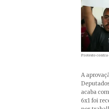
Protesto contra 
A aprovaç
Deputados
acaba com 
6x1 foi re
por trabal