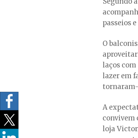
Segundo a 
acompanhar
passeios e
O balconi
aproveitar
laços com 
lazer em f
tornaram-s
A expectat
convivem c
loja Victo