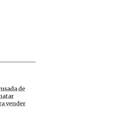
cusada de
matar
ra vender