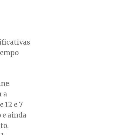
ficativas
 tempo
ane
a a
 12 e 7
 e ainda
to.