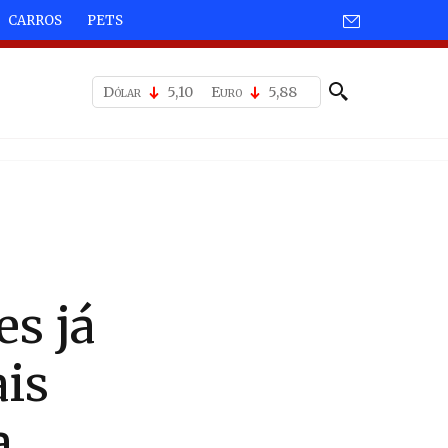
CARROS
PETS
Dólar
5,10
Euro
5,88
es já
is
a