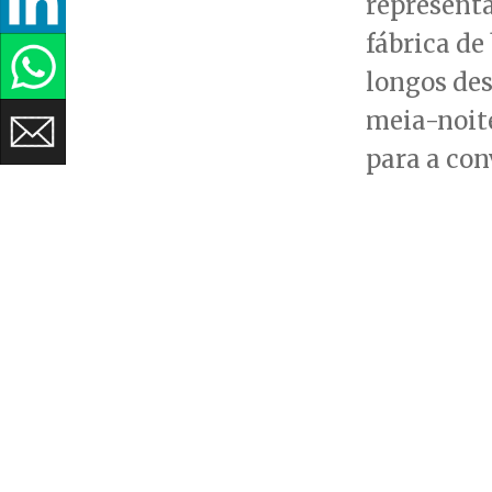
representa
fábrica de
longos de
meia-noite
para a con