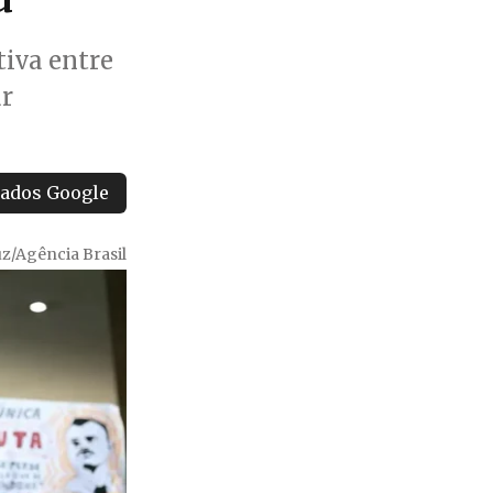
tiva entre
ar
tados Google
z/Agência Brasil