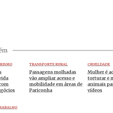
bém
RISMO
TRANSPORTE RURAL
CRUELDADE
s
Passagens molhadas
Mulher é a
vida
vão ampliar acesso e
torturar e 
 com
mobilidade em áreas de
animais pa
gócios
Pariconha
vídeos
TRABALHO