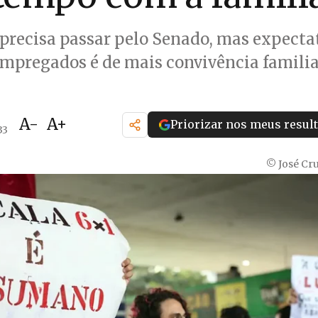
precisa passar pelo Senado, mas expecta
mpregados é de mais convivência famili
A-
A+
Priorizar nos meus resul
33
© José Cru