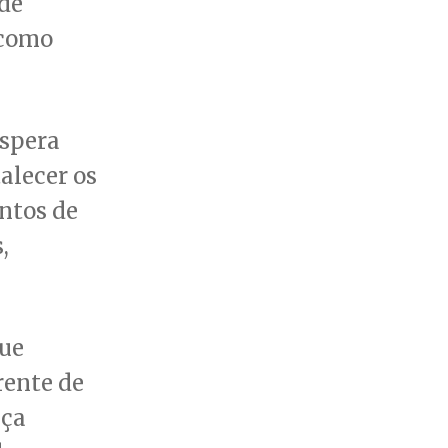
 de
 como
espera
alecer os
entos de
,
que
rente de
nça