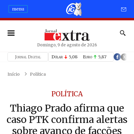
menu
Domingo, 9 de agosto de 2026
Jornal Digital
Dólar
5,08
Euro
5,87
Início
Política
POLÍTICA
Thiago Prado afirma que
caso PTK confirma alertas
sobre avanço de facções