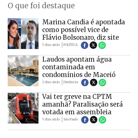
O que foi destaque
Marina Candia é apontada
como possível vice de
Flávio Bolsonaro, diz site
5 dias atrás
POLÍTICA
Laudos apontam água
contaminada em
condomínios de Maceió
2 dias atrás
Denúncia
Vai ter greve na CPTM
amanhã? Paralisação será
votada em assembleia
5 dias atrás
São Paulo