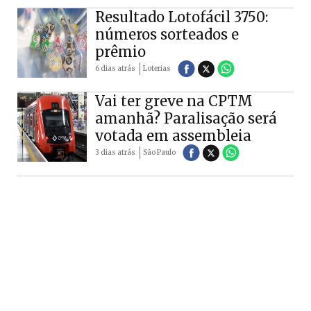
Resultado Lotofácil 3750:
números sorteados e
prêmio
6 dias atrás
Loterias
Vai ter greve na CPTM
amanhã? Paralisação será
votada em assembleia
3 dias atrás
São Paulo