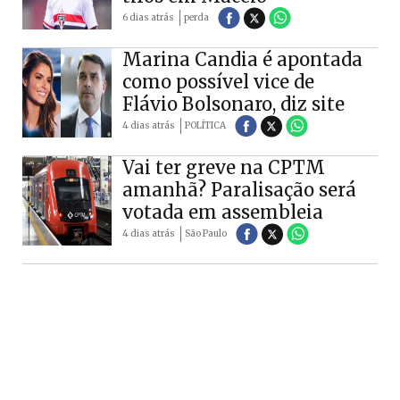
6 dias atrás
perda
Marina Candia é apontada
como possível vice de
Flávio Bolsonaro, diz site
4 dias atrás
POLÍTICA
Vai ter greve na CPTM
amanhã? Paralisação será
votada em assembleia
4 dias atrás
São Paulo