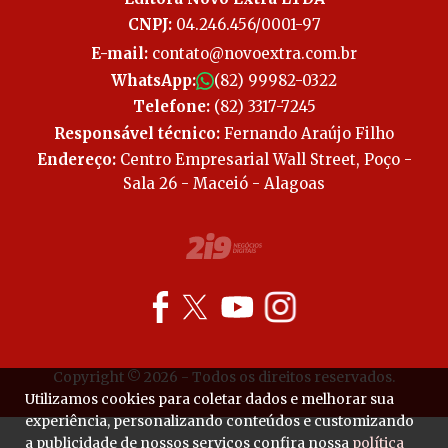
CNPJ:
04.246.456/0001-97
E-mail:
contato@novoextra.com.br
WhatsApp:
(82) 99982-0322
Telefone:
(82) 3317-7245
Responsável técnico:
Fernando Araújo Filho
Endereço:
Centro Empresarial Wall Street, Poço -
Sala 26 - Maceió - Alagoas
Copyright © 2026 - Todos os direitos reservados.
Utilizamos cookies para coletar dados e melhorar sua
experiência, personalizando conteúdos e customizando
a publicidade de nossos serviços confira nossa
política