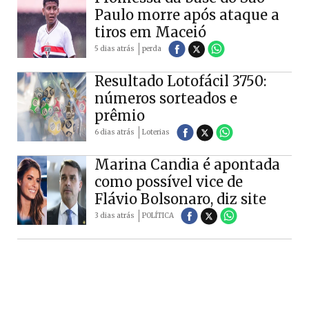
Paulo morre após ataque a
tiros em Maceió
5 dias atrás
perda
Resultado Lotofácil 3750:
números sorteados e
prêmio
6 dias atrás
Loterias
Marina Candia é apontada
como possível vice de
Flávio Bolsonaro, diz site
3 dias atrás
POLÍTICA