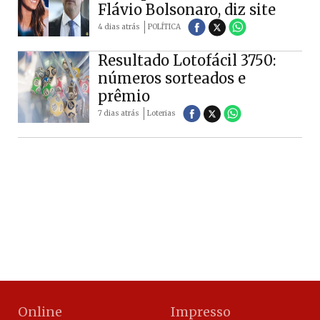
Flávio Bolsonaro, diz site
4 dias atrás
POLÍTICA
Resultado Lotofácil 3750:
números sorteados e
prêmio
7 dias atrás
Loterias
Online
Impresso