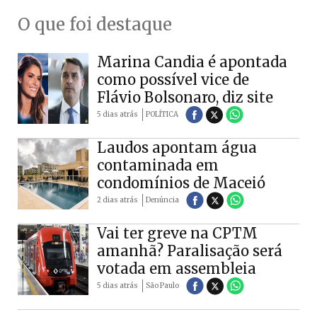
O que foi destaque
Marina Candia é apontada
como possível vice de
Flávio Bolsonaro, diz site
5 dias atrás
POLÍTICA
Laudos apontam água
contaminada em
condomínios de Maceió
2 dias atrás
Denúncia
Vai ter greve na CPTM
amanhã? Paralisação será
votada em assembleia
5 dias atrás
São Paulo